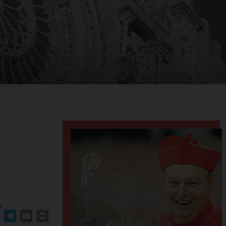
u
ger
erest
WhatsApp
Telegram
Email
Print