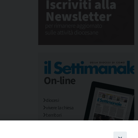
diocesi
vivere la chiesa
territori
mondo/missioni