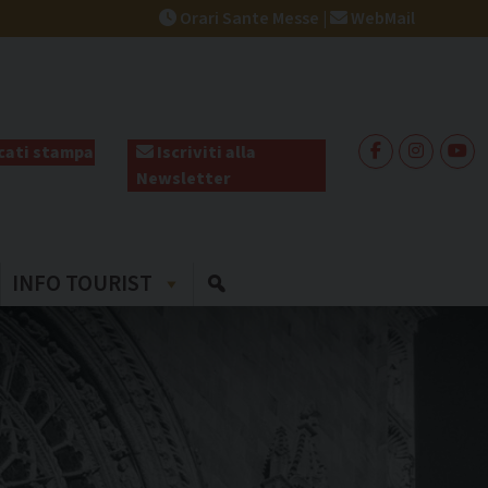
Orari Sante Messe
|
WebMail
ati stampa
Iscriviti alla
Newsletter
INFO TOURIST