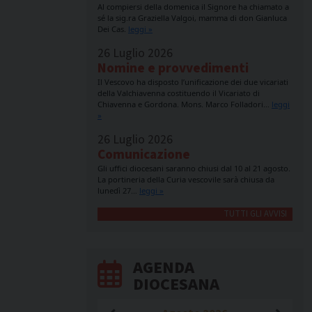
Al compiersi della domenica il Signore ha chiamato a
sé la sig.ra Graziella Valgoi, mamma di don Gianluca
Dei Cas.
leggi »
26 Luglio 2026
Nomine e provvedimenti
Il Vescovo ha disposto l’unificazione dei due vicariati
della Valchiavenna costituendo il Vicariato di
Chiavenna e Gordona. Mons. Marco Folladori…
leggi
»
26 Luglio 2026
Comunicazione
Gli uffici diocesani saranno chiusi dal 10 al 21 agosto.
La portineria della Curia vescovile sarà chiusa da
lunedì 27…
leggi »
TUTTI GLI AVVISI
AGENDA
DIOCESANA