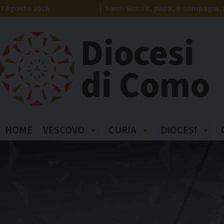
Skip
7 Agosto 2026
Santi Sisto II, papa, e compagni, 
to
content
Diocesi
di Como
HOME
VESCOVO
CURIA
DIOCESI