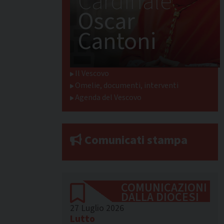
Cardinale
Oscar
Cantoni
Il Vescovo
Omelie, documenti, interventi
Agenda del Vescovo
Comunicati stampa
COMUNICAZIONI
DALLA DIOCESI
27 Luglio 2026
Lutto