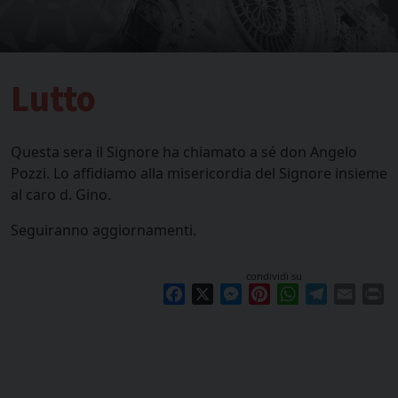
Lutto
Questa sera il Signore ha chiamato a sé don Angelo
Pozzi. Lo affidiamo alla misericordia del Signore insieme
al caro d. Gino.
Seguiranno aggiornamenti.
condividi su
Facebook
X
Messenger
Pinterest
WhatsApp
Telegram
Email
Pr