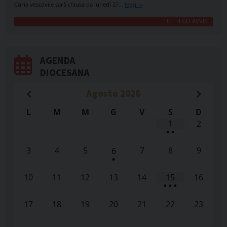
Curia vescovile sarà chiusa da lunedì 27…
leggi »
TUTTI GLI AVVISI
AGENDA
DIOCESANA
Agosto
2026
L
M
M
G
V
S
D
1
2
•
•
3
4
5
7
8
9
6
•
10
11
12
13
14
15
16
•
•
•
17
18
19
20
21
22
23