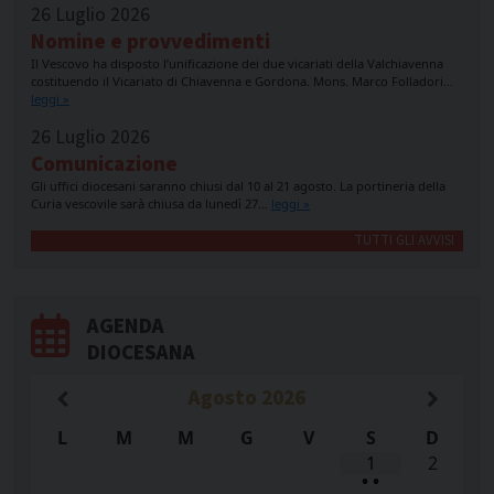
26 Luglio 2026
Nomine e provvedimenti
Il Vescovo ha disposto l’unificazione dei due vicariati della Valchiavenna
costituendo il Vicariato di Chiavenna e Gordona. Mons. Marco Folladori…
leggi »
26 Luglio 2026
Comunicazione
Gli uffici diocesani saranno chiusi dal 10 al 21 agosto. La portineria della
Curia vescovile sarà chiusa da lunedì 27…
leggi »
TUTTI GLI AVVISI
AGENDA
DIOCESANA
Agosto
2026
L
M
M
G
V
S
D
1
2
•
•