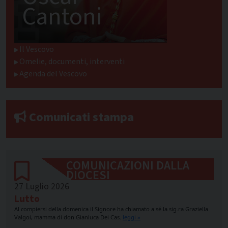
Cantoni
Il Vescovo
Omelie, documenti, interventi
Agenda del Vescovo
Comunicati stampa
COMUNICAZIONI DALLA
DIOCESI
27 Luglio 2026
Lutto
Al compiersi della domenica il Signore ha chiamato a sé la sig.ra Graziella
Valgoi, mamma di don Gianluca Dei Cas.
leggi »