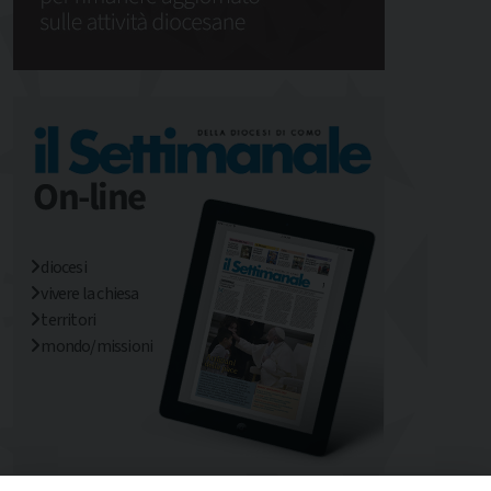
diocesi
vivere la chiesa
territori
mondo/missioni