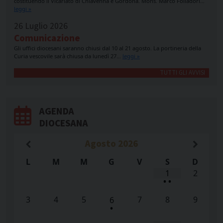
costituendo il Vicariato di Chiavenna e Gordona. Mons. Marco Folladori…
leggi »
26 Luglio 2026
Comunicazione
Gli uffici diocesani saranno chiusi dal 10 al 21 agosto. La portineria della
Curia vescovile sarà chiusa da lunedì 27…
leggi »
TUTTI GLI AVVISI
AGENDA
DIOCESANA
Agosto
2026
L
M
M
G
V
S
D
1
2
•
•
3
4
5
7
8
9
6
•