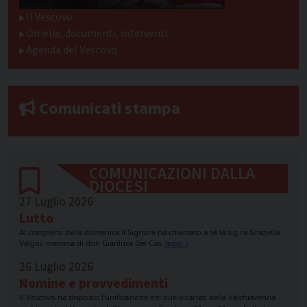
Il Vescovo
Omelie, documenti, interventi
Agenda del Vescovo
Comunicati stampa
COMUNICAZIONI DALLA
DIOCESI
27 Luglio 2026
Lutto
Al compiersi della domenica il Signore ha chiamato a sé la sig.ra Graziella
Valgoi, mamma di don Gianluca Dei Cas.
leggi »
26 Luglio 2026
Nomine e provvedimenti
Il Vescovo ha disposto l’unificazione dei due vicariati della Valchiavenna