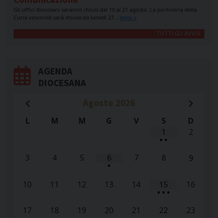
Gli uffici diocesani saranno chiusi dal 10 al 21 agosto. La portineria della
Curia vescovile sarà chiusa da lunedì 27…
leggi »
TUTTI GLI AVVISI
AGENDA
DIOCESANA
Agosto
2026
L
M
M
G
V
S
D
1
2
•
•
3
4
5
6
7
8
9
•
10
11
12
13
14
15
16
•
•
•
17
18
19
20
21
22
23