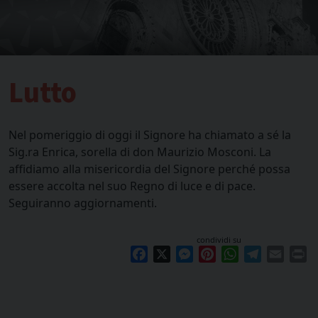
Lutto
Nel pomeriggio di oggi il Signore ha chiamato a sé la
Sig.ra Enrica, sorella di don Maurizio Mosconi. La
affidiamo alla misericordia del Signore perché possa
essere accolta nel suo Regno di luce e di pace.
Seguiranno aggiornamenti.
condividi su
Facebook
X
Messenger
Pinterest
WhatsApp
Telegram
Email
Pr