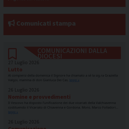
Comunicati stampa
COMUNICAZIONI DALLA
DIOCESI
27 Luglio 2026
Lutto
Al compiersi della domenica il Signore ha chiamato a sé la sig.ra Graziella
Valgoi, mamma di don Gianluca Dei Cas.
leggi »
26 Luglio 2026
Nomine e provvedimenti
Il Vescovo ha disposto l’unificazione dei due vicariati della Valchiavenna
costituendo il Vicariato di Chiavenna e Gordona. Mons. Marco Folladori…
leggi »
26 Luglio 2026
Comunicazione