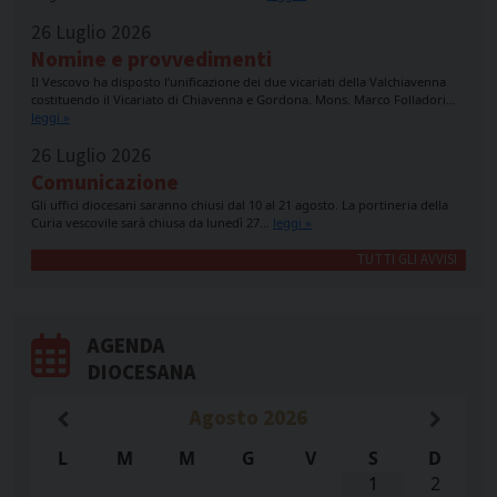
26 Luglio 2026
Nomine e provvedimenti
Il Vescovo ha disposto l’unificazione dei due vicariati della Valchiavenna
costituendo il Vicariato di Chiavenna e Gordona. Mons. Marco Folladori…
leggi »
26 Luglio 2026
Comunicazione
Gli uffici diocesani saranno chiusi dal 10 al 21 agosto. La portineria della
Curia vescovile sarà chiusa da lunedì 27…
leggi »
TUTTI GLI AVVISI
AGENDA
DIOCESANA
Agosto
2026
L
M
M
G
V
S
D
1
2