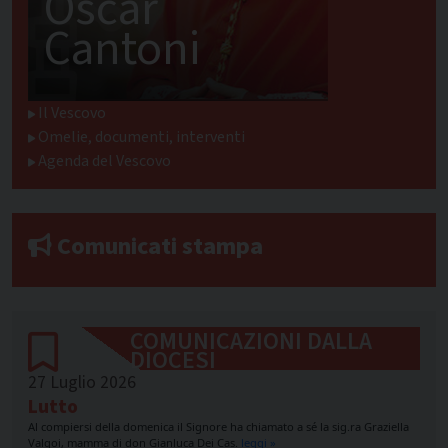
Oscar
Cantoni
Il Vescovo
Omelie, documenti, interventi
Agenda del Vescovo
Comunicati stampa
COMUNICAZIONI DALLA
DIOCESI
27 Luglio 2026
Lutto
Al compiersi della domenica il Signore ha chiamato a sé la sig.ra Graziella
Valgoi, mamma di don Gianluca Dei Cas.
leggi »