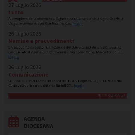
27 Luglio 2026
Lutto
Al compiersi della domenica il Signore ha chiamato a sé la sig.ra Graziella
Valgoi, mamma di don Gianluca Dei Cas.
leggi »
26 Luglio 2026
Nomine e provvedimenti
Il Vescovo ha disposto l’unificazione dei due vicariati della Valchiavenna
costituendo il Vicariato di Chiavenna e Gordona. Mons. Marco Folladori…
leggi »
26 Luglio 2026
Comunicazione
Gli uffici diocesani saranno chiusi dal 10 al 21 agosto. La portineria della
Curia vescovile sarà chiusa da lunedì 27…
leggi »
TUTTI GLI AVVISI
AGENDA
DIOCESANA