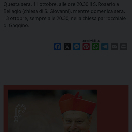
Questa sera, 11 ottobre, alle ore 20.30 il S. Rosario a
Bellagio (chiesa di S. Giovanni), mentre domenica sera,
13 ottobre, sempre alle 20.30, nella chiesa parrocchiale
di Gaggino.
condividi su
Facebook
X
Messenger
Pinterest
WhatsApp
Telegram
Email
Pr