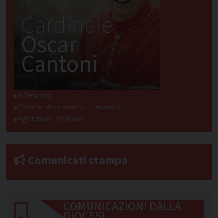
Cardinale
Oscar
Cantoni
Il Vescovo
Omelie, documenti, interventi
Agenda del Vescovo
Comunicati stampa
COMUNICAZIONI DALLA
DIOCESI