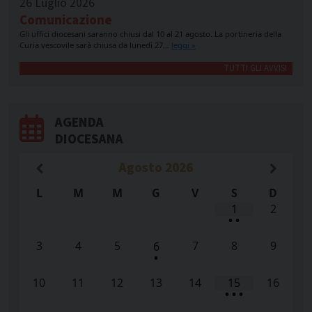
26 Luglio 2026
Comunicazione
Gli uffici diocesani saranno chiusi dal 10 al 21 agosto. La portineria della
Curia vescovile sarà chiusa da lunedì 27…
leggi »
TUTTI GLI AVVISI
AGENDA
DIOCESANA
Agosto
2026
L
M
M
G
V
S
D
1
2
•
•
3
4
5
7
8
9
6
•
10
11
12
13
14
15
16
•
•
•