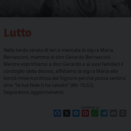
Lutto
Nella tarda serata di ieri è mancata la sig.ra Maria
Bernasconi, mamma di don Gerardo Bernasconi.
Mentre esprimiamo a don Gerardo e ai suoi familiari il
cordoglio della diocesi, affidiamo la sig.ra Maria alla
bontà misericordiosa del Signore perché possa sentirsi
dire: “la tua fede ti ha salvato” (Mc 10,52).
Seguiranno aggiornamenti.
condividi su
Facebook
X
Messenger
Pinterest
WhatsApp
Telegram
Email
Pr