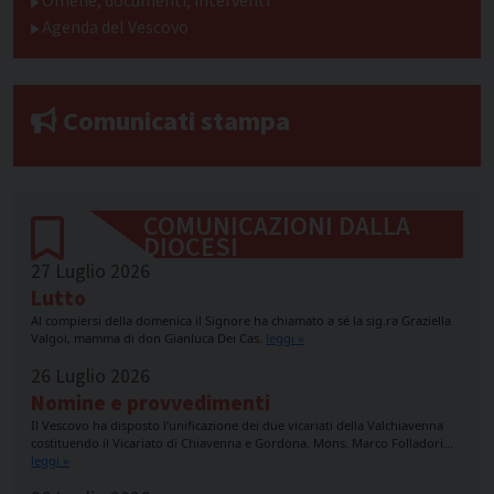
Omelie, documenti, interventi
Agenda del Vescovo
Comunicati stampa
COMUNICAZIONI DALLA
DIOCESI
27 Luglio 2026
Lutto
Al compiersi della domenica il Signore ha chiamato a sé la sig.ra Graziella
Valgoi, mamma di don Gianluca Dei Cas.
leggi »
26 Luglio 2026
Nomine e provvedimenti
Il Vescovo ha disposto l’unificazione dei due vicariati della Valchiavenna
costituendo il Vicariato di Chiavenna e Gordona. Mons. Marco Folladori…
leggi »