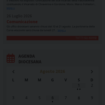
Il Vescovo ha disposto l’unificazione dei due vicariati della Valchiavenna
costituendo il Vicariato di Chiavenna e Gordona. Mons. Marco Folladori…
leggi »
26 Luglio 2026
Comunicazione
Gli uffici diocesani saranno chiusi dal 10 al 21 agosto. La portineria della
Curia vescovile sarà chiusa da lunedì 27…
leggi »
TUTTI GLI AVVISI
AGENDA
DIOCESANA
Agosto
2026
L
M
M
G
V
S
D
1
2
•
•
3
4
5
6
7
9
8
•