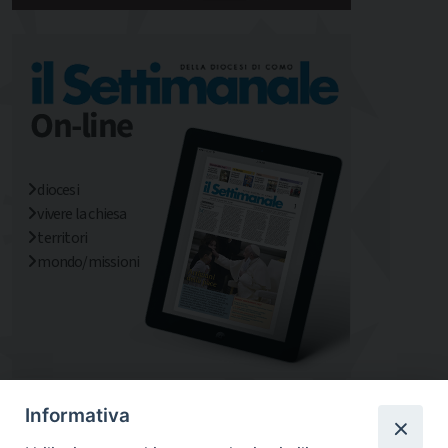
diocesi
vivere la chiesa
territori
mondo/missioni
Informativa