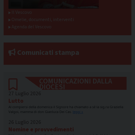
Il Vescovo
Omelie, documenti, interventi
Agenda del Vescovo
Comunicati stampa
COMUNICAZIONI DALLA
DIOCESI
27 Luglio 2026
Lutto
Al compiersi della domenica il Signore ha chiamato a sé la sig.ra Graziella
Valgoi, mamma di don Gianluca Dei Cas.
leggi »
26 Luglio 2026
Nomine e provvedimenti