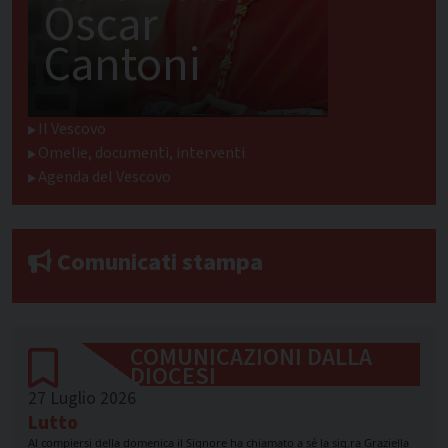
Oscar
Cantoni
Il Vescovo
Omelie, documenti, interventi
Agenda del Vescovo
Comunicati stampa
COMUNICAZIONI DALLA
DIOCESI
27 Luglio 2026
Lutto
Al compiersi della domenica il Signore ha chiamato a sé la sig.ra Graziella