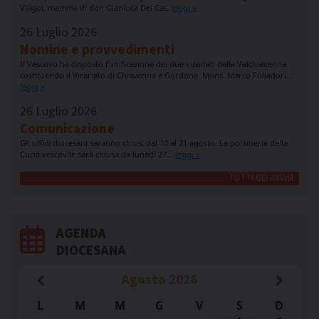
Valgoi, mamma di don Gianluca Dei Cas.
leggi »
26 Luglio 2026
Nomine e provvedimenti
Il Vescovo ha disposto l’unificazione dei due vicariati della Valchiavenna
costituendo il Vicariato di Chiavenna e Gordona. Mons. Marco Folladori…
leggi »
26 Luglio 2026
Comunicazione
Gli uffici diocesani saranno chiusi dal 10 al 21 agosto. La portineria della
Curia vescovile sarà chiusa da lunedì 27…
leggi »
TUTTI GLI AVVISI
AGENDA
DIOCESANA
Agosto
2026
L
M
M
G
V
S
D