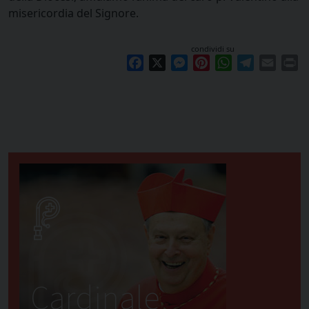
misericordia del Signore.
condividi su
Facebook
X
Messenger
Pinterest
WhatsApp
Telegram
Email
Pr
Cardinale