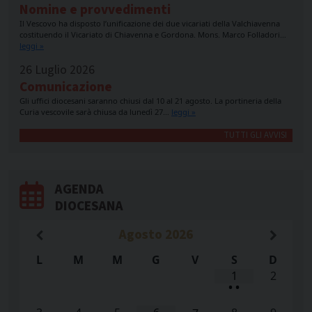
Nomine e provvedimenti
Il Vescovo ha disposto l’unificazione dei due vicariati della Valchiavenna
costituendo il Vicariato di Chiavenna e Gordona. Mons. Marco Folladori…
leggi »
26 Luglio 2026
Comunicazione
Gli uffici diocesani saranno chiusi dal 10 al 21 agosto. La portineria della
Curia vescovile sarà chiusa da lunedì 27…
leggi »
TUTTI GLI AVVISI
AGENDA
DIOCESANA
Agosto
2026
L
M
M
G
V
S
D
1
2
•
•