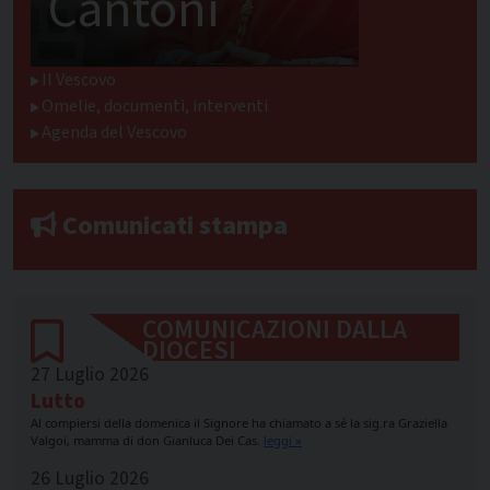
Cantoni
Il Vescovo
Omelie, documenti, interventi
Agenda del Vescovo
Comunicati stampa
COMUNICAZIONI DALLA
DIOCESI
27 Luglio 2026
Lutto
Al compiersi della domenica il Signore ha chiamato a sé la sig.ra Graziella
Valgoi, mamma di don Gianluca Dei Cas.
leggi »
26 Luglio 2026