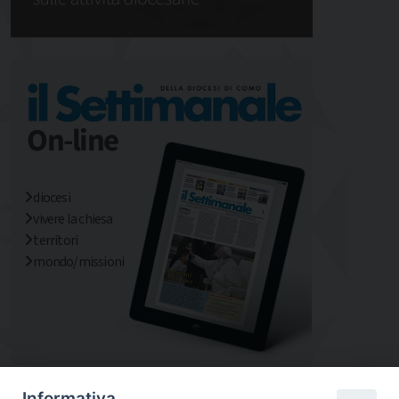
diocesi
vivere la chiesa
territori
mondo/missioni
Informativa