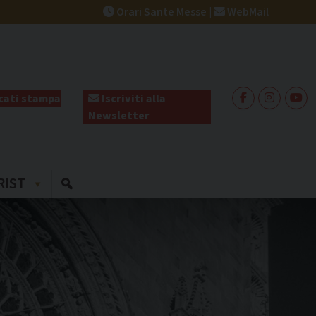
Orari Sante Messe
|
WebMail
ati stampa
Iscriviti alla
Newsletter
RIST