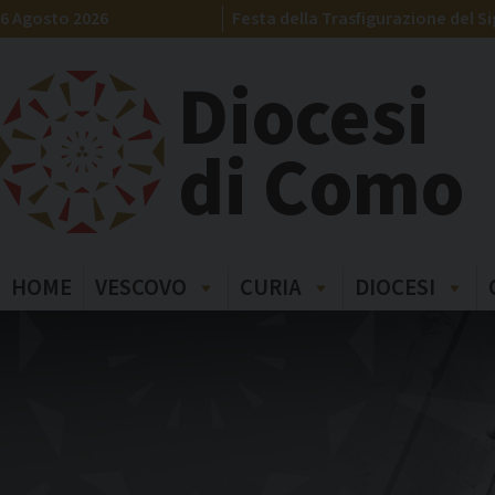
Skip
6 Agosto 2026
Festa della Trasfigurazione del S
to
content
Diocesi
di Como
HOME
VESCOVO
CURIA
DIOCESI