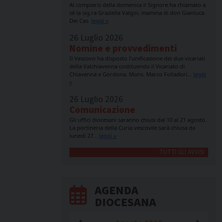
Al compiersi della domenica il Signore ha chiamato a
sé la sig.ra Graziella Valgoi, mamma di don Gianluca
Dei Cas.
leggi »
26 Luglio 2026
Nomine e provvedimenti
Il Vescovo ha disposto l’unificazione dei due vicariati
della Valchiavenna costituendo il Vicariato di
Chiavenna e Gordona. Mons. Marco Folladori…
leggi
»
26 Luglio 2026
Comunicazione
Gli uffici diocesani saranno chiusi dal 10 al 21 agosto.
La portineria della Curia vescovile sarà chiusa da
lunedì 27…
leggi »
TUTTI GLI AVVISI
AGENDA
DIOCESANA