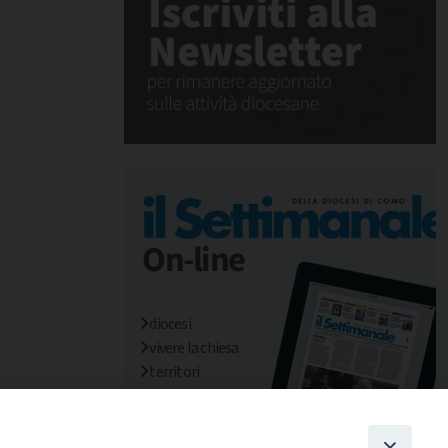
diocesi
vivere la chiesa
territori
mondo/missioni