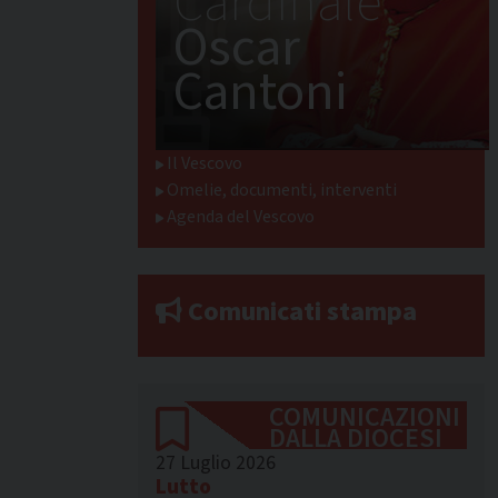
Cardinale
Oscar
Cantoni
Il Vescovo
Omelie, documenti, interventi
Agenda del Vescovo
Comunicati stampa
COMUNICAZIONI
DALLA DIOCESI
27 Luglio 2026
Lutto