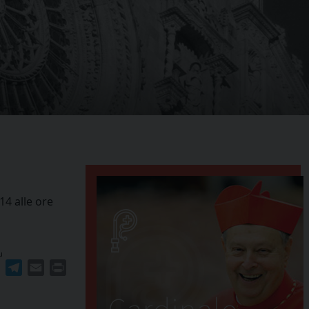
14 alle ore
u
ger
erest
WhatsApp
Telegram
Email
Print