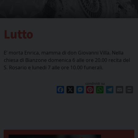
Lutto
E’ morta Enrica, mamma di don Giovanni Villa. Nella
chiesa di Bianzone domenica 6 alle ore 20.00 recita del
S. Rosario e lunedi 7 alle ore 10.00 funerali.
condividi su
Facebook
X
Messenger
Pinterest
WhatsApp
Telegram
Email
Pr