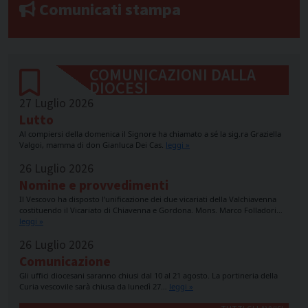
Comunicati stampa
COMUNICAZIONI DALLA
DIOCESI
27 Luglio 2026
Lutto
Al compiersi della domenica il Signore ha chiamato a sé la sig.ra Graziella
Valgoi, mamma di don Gianluca Dei Cas.
leggi »
26 Luglio 2026
Nomine e provvedimenti
Il Vescovo ha disposto l’unificazione dei due vicariati della Valchiavenna
costituendo il Vicariato di Chiavenna e Gordona. Mons. Marco Folladori…
leggi »
26 Luglio 2026
Comunicazione
Gli uffici diocesani saranno chiusi dal 10 al 21 agosto. La portineria della
Curia vescovile sarà chiusa da lunedì 27…
leggi »