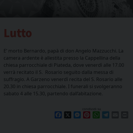
Lutto
E’ morto Bernardo, papà di don Angelo Mazzucchi. La
camera ardente è allestita presso la Cappellina della
chiesa parrocchiale di Piateda, dove venerdì alle 17.00
verrà recitato il S. Rosario seguito dalla messa di
suffragio. A Garzeno venerdì recita del S. Rosario alle
20.30 in chiesa parrocchiale. I funerali si svolgeranno
sabato 4 alle 15.30, partendo dall’abitazione.
condividi su
Facebook
X
Messenger
Pinterest
WhatsApp
Telegram
Email
Pr