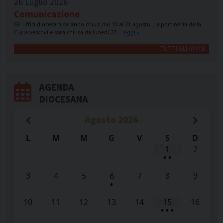
26 Luglio 2026
Comunicazione
Gli uffici diocesani saranno chiusi dal 10 al 21 agosto. La portineria della
Curia vescovile sarà chiusa da lunedì 27…
leggi »
TUTTI GLI AVVISI
AGENDA
DIOCESANA
Agosto
2026
L
M
M
G
V
S
D
1
2
•
•
3
4
5
7
8
9
6
•
10
11
12
13
14
15
16
•
•
•