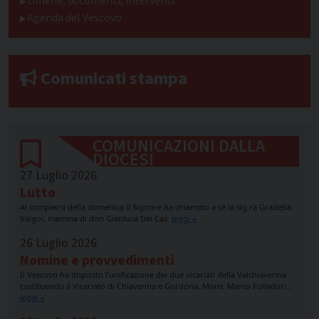
Omelie, documenti, interventi
Agenda del Vescovo
Comunicati stampa
COMUNICAZIONI DALLA
DIOCESI
27 Luglio 2026
Lutto
Al compiersi della domenica il Signore ha chiamato a sé la sig.ra Graziella
Valgoi, mamma di don Gianluca Dei Cas.
leggi »
26 Luglio 2026
Nomine e provvedimenti
Il Vescovo ha disposto l’unificazione dei due vicariati della Valchiavenna
costituendo il Vicariato di Chiavenna e Gordona. Mons. Marco Folladori…
leggi »