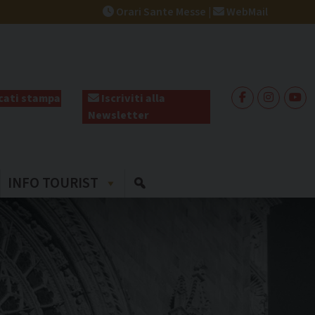
Orari Sante Messe
|
WebMail
ati stampa
Iscriviti alla
Newsletter
INFO TOURIST