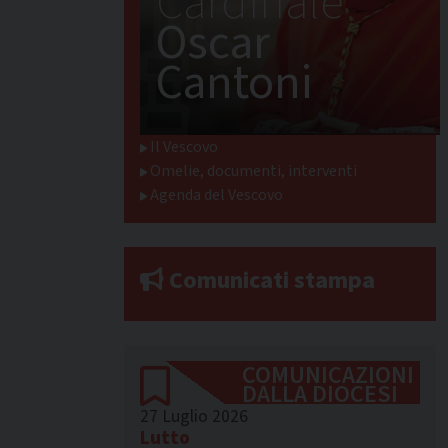
Cardinale
Oscar
Cantoni
Il Vescovo
Omelie, documenti, interventi
Agenda del Vescovo
Comunicati stampa
COMUNICAZIONI
DALLA DIOCESI
27 Luglio 2026
Lutto