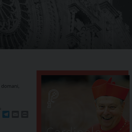
e domani,
u
ger
erest
WhatsApp
Telegram
Email
Print