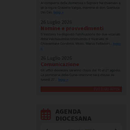
Al compiersi della domenica il Signore ha chiamato a
sé la sig.ra Graziella Valgoi, mamma di don Gianluca
Dei Cas.
leggi »
26 Luglio 2026
Nomine e provvedimenti
Il Vescovo ha disposto l’unificazione dei due vicariati
della Valchiavenna costituendo il Vicariato di
Chiavenna e Gordona. Mons. Marco Folladori…
leggi
»
26 Luglio 2026
Comunicazione
Gli uffici diocesani saranno chiusi dal 10 al 21 agosto.
La portineria della Curia vescovile sarà chiusa da
lunedì 27…
leggi »
TUTTI GLI AVVISI
AGENDA
DIOCESANA