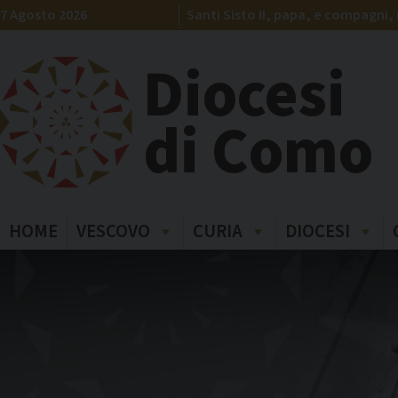
Skip
7 Agosto 2026
Santi Sisto II, papa, e compagni, 
to
content
Diocesi
di Como
HOME
VESCOVO
CURIA
DIOCESI