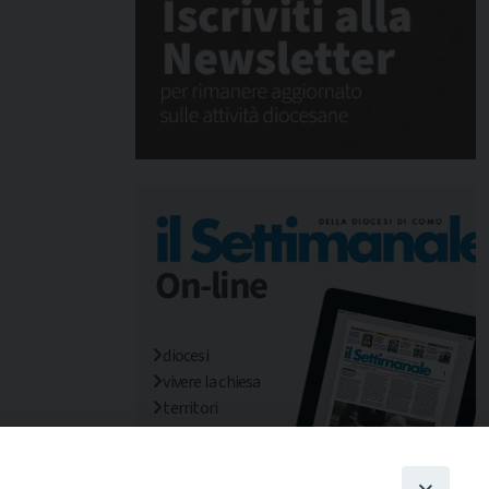
diocesi
vivere la chiesa
territori
mondo/missioni