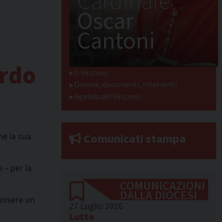
Cardinale
Oscar
Cantoni
ordo
Il Vescovo
Omelie, documenti, interventi
Agenda del Vescovo
Comunicati stampa
he la sua
 – per la
COMUNICAZIONI
DALLA DIOCESI
 essere un
27 Luglio 2026
Lutto