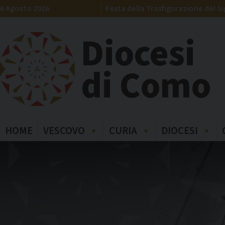
Skip
6 Agosto 2026
Festa della Trasfigurazione del S
to
content
Diocesi
di Como
HOME
VESCOVO
CURIA
DIOCESI