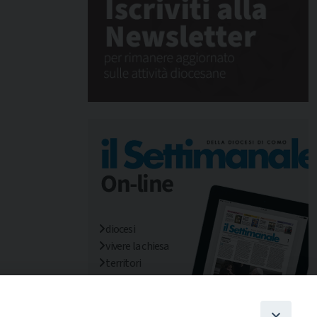
diocesi
vivere la chiesa
territori
mondo/missioni