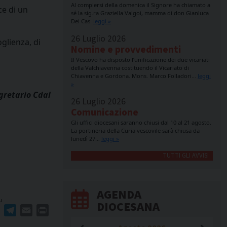
Al compiersi della domenica il Signore ha chiamato a
ce di un
sé la sig.ra Graziella Valgoi, mamma di don Gianluca
Dei Cas.
leggi »
26 Luglio 2026
glienza, di
Nomine e provvedimenti
Il Vescovo ha disposto l’unificazione dei due vicariati
della Valchiavenna costituendo il Vicariato di
Chiavenna e Gordona. Mons. Marco Folladori…
leggi
»
gretario Cdal
26 Luglio 2026
Comunicazione
Gli uffici diocesani saranno chiusi dal 10 al 21 agosto.
La portineria della Curia vescovile sarà chiusa da
lunedì 27…
leggi »
TUTTI GLI AVVISI
AGENDA
u
DIOCESANA
ger
erest
WhatsApp
Telegram
Email
Print