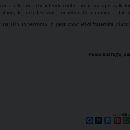
 negli allegati – che intende continuare la sua opera alla lu
alogo, di una fede vissuta con intensità in momenti difficili.
rsi in un percorso, in gesti concreti di fraternità, di acco
Paolo Bustaffa, se
condividi s
Facebook
X
Messen
Pint