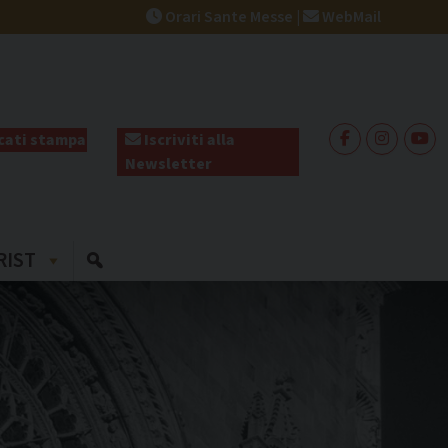
Orari Sante Messe
|
WebMail
ati stampa
Iscriviti alla
Newsletter
RIST