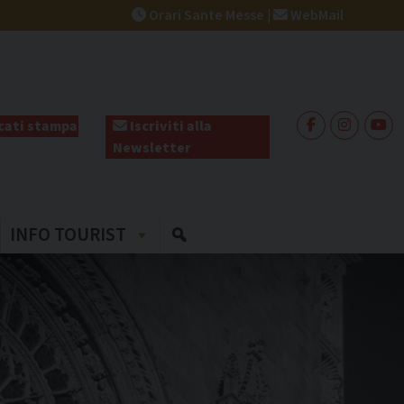
Orari Sante Messe
|
WebMail
ati stampa
Iscriviti alla
Newsletter
INFO TOURIST