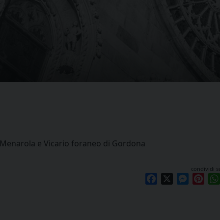
Menarola e Vicario foraneo di Gordona
condividi s
Facebook
X
Messen
Pint