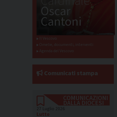
Cardinale
Oscar
Cantoni
Il Vescovo
Omelie, documenti, interventi
Agenda del Vescovo
Comunicati stampa
COMUNICAZIONI
DALLA DIOCESI
27 Luglio 2026
Lutto