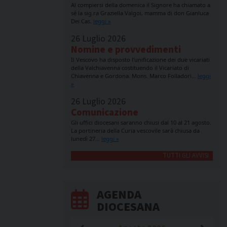
Al compiersi della domenica il Signore ha chiamato a
sé la sig.ra Graziella Valgoi, mamma di don Gianluca
Dei Cas.
leggi »
26 Luglio 2026
Nomine e provvedimenti
Il Vescovo ha disposto l’unificazione dei due vicariati
della Valchiavenna costituendo il Vicariato di
Chiavenna e Gordona. Mons. Marco Folladori…
leggi
»
26 Luglio 2026
Comunicazione
Gli uffici diocesani saranno chiusi dal 10 al 21 agosto.
La portineria della Curia vescovile sarà chiusa da
lunedì 27…
leggi »
TUTTI GLI AVVISI
AGENDA
DIOCESANA