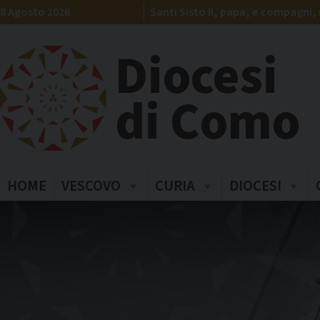
Skip
8 Agosto 2026
Santi Sisto II, papa, e compagni, 
to
content
Diocesi
di Como
HOME
VESCOVO
CURIA
DIOCESI