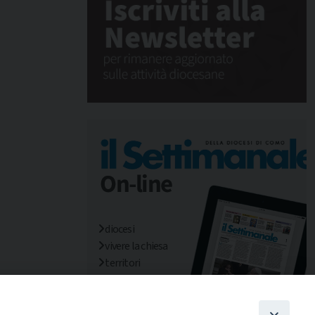
diocesi
vivere la chiesa
territori
mondo/missioni