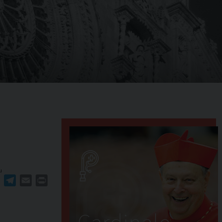
u
ger
erest
WhatsApp
Telegram
Email
Print