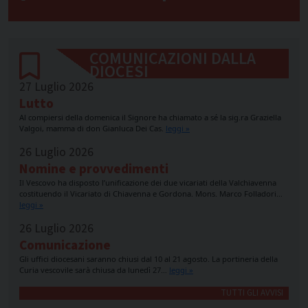
COMUNICAZIONI DALLA
DIOCESI
27 Luglio 2026
Lutto
Al compiersi della domenica il Signore ha chiamato a sé la sig.ra Graziella
Valgoi, mamma di don Gianluca Dei Cas.
leggi »
26 Luglio 2026
Nomine e provvedimenti
Il Vescovo ha disposto l’unificazione dei due vicariati della Valchiavenna
costituendo il Vicariato di Chiavenna e Gordona. Mons. Marco Folladori…
leggi »
26 Luglio 2026
Comunicazione
Gli uffici diocesani saranno chiusi dal 10 al 21 agosto. La portineria della
Curia vescovile sarà chiusa da lunedì 27…
leggi »
TUTTI GLI AVVISI