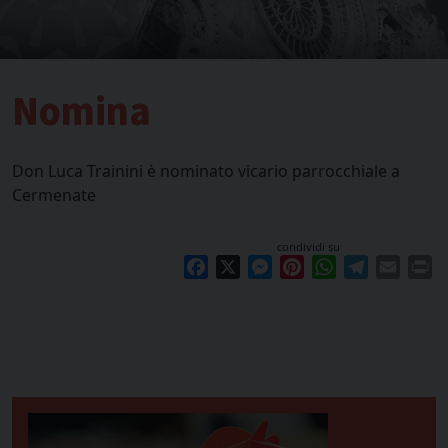
Nomina
Don Luca Trainini è nominato vicario parrocchiale a
Cermenate
condividi su
Facebook
X
Messenger
Pinterest
WhatsApp
Telegram
Email
Pr