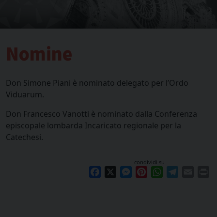
Nomine
Don Simone Piani è nominato delegato per l’Ordo
Viduarum.
Don Francesco Vanotti è nominato dalla Conferenza
episcopale lombarda Incaricato regionale per la
Catechesi.
condividi su
Facebook
X
Messenger
Pinterest
WhatsApp
Telegram
Email
Pr