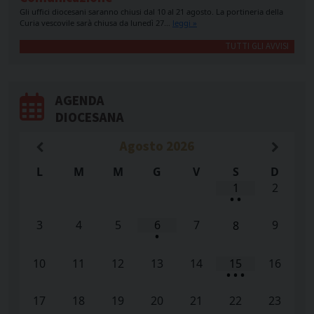
Gli uffici diocesani saranno chiusi dal 10 al 21 agosto. La portineria della
Curia vescovile sarà chiusa da lunedì 27…
leggi »
TUTTI GLI AVVISI
AGENDA
DIOCESANA
Agosto
2026
L
M
M
G
V
S
D
1
2
•
•
3
4
5
6
7
9
8
•
10
11
12
13
14
15
16
•
•
•
17
18
19
20
21
22
23