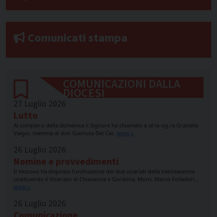
Comunicati stampa
COMUNICAZIONI DALLA
DIOCESI
27 Luglio 2026
Lutto
Al compiersi della domenica il Signore ha chiamato a sé la sig.ra Graziella
Valgoi, mamma di don Gianluca Dei Cas.
leggi »
26 Luglio 2026
Nomine e provvedimenti
Il Vescovo ha disposto l’unificazione dei due vicariati della Valchiavenna
costituendo il Vicariato di Chiavenna e Gordona. Mons. Marco Folladori…
leggi »
26 Luglio 2026
Comunicazione