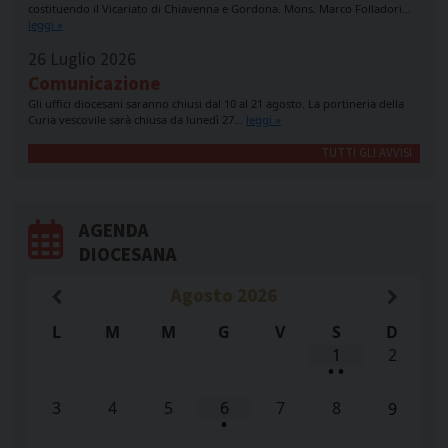
costituendo il Vicariato di Chiavenna e Gordona. Mons. Marco Folladori…
leggi »
26 Luglio 2026
Comunicazione
Gli uffici diocesani saranno chiusi dal 10 al 21 agosto. La portineria della
Curia vescovile sarà chiusa da lunedì 27…
leggi »
TUTTI GLI AVVISI
AGENDA
DIOCESANA
Agosto
2026
L
M
M
G
V
S
D
1
2
•
•
3
4
5
6
7
8
9
•