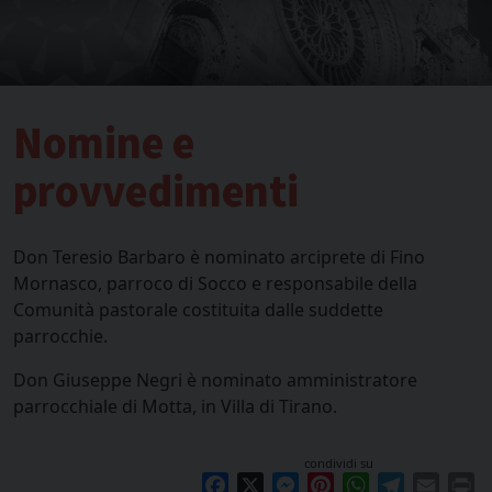
Nomine e
provvedimenti
Don Teresio Barbaro è nominato arciprete di Fino
Mornasco, parroco di Socco e responsabile della
Comunità pastorale costituita dalle suddette
parrocchie.
Don Giuseppe Negri è nominato amministratore
parrocchiale di Motta, in Villa di Tirano.
condividi su
Facebook
X
Messenger
Pinterest
WhatsApp
Telegram
Email
Pr