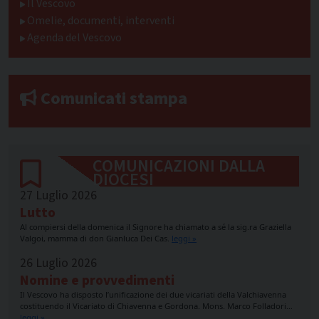
Il Vescovo
Omelie, documenti, interventi
Agenda del Vescovo
Comunicati stampa
COMUNICAZIONI DALLA
DIOCESI
27 Luglio 2026
Lutto
Al compiersi della domenica il Signore ha chiamato a sé la sig.ra Graziella
Valgoi, mamma di don Gianluca Dei Cas.
leggi »
26 Luglio 2026
Nomine e provvedimenti
Il Vescovo ha disposto l’unificazione dei due vicariati della Valchiavenna
costituendo il Vicariato di Chiavenna e Gordona. Mons. Marco Folladori…
leggi »