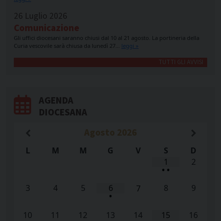
26 Luglio 2026
Comunicazione
Gli uffici diocesani saranno chiusi dal 10 al 21 agosto. La portineria della
Curia vescovile sarà chiusa da lunedì 27…
leggi »
TUTTI GLI AVVISI
AGENDA
DIOCESANA
Agosto
2026
L
M
M
G
V
S
D
1
2
•
•
3
4
5
6
8
9
7
•
10
11
12
13
14
15
16