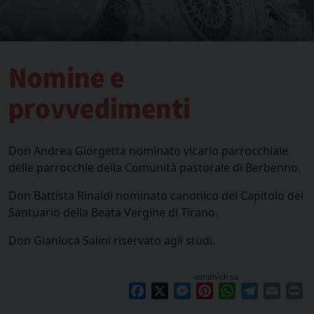
Nomine e
provvedimenti
Don Andrea Giorgetta nominato vicario parrocchiale
delle parrocchie della Comunità pastorale di Berbenno.
Don Battista Rinaldi nominato canonico del Capitolo del
Santuario della Beata Vergine di Tirano.
Don Gianluca Salini riservato agli studi.
condividi su
Facebook
X
Messenger
Pinterest
WhatsApp
Telegram
Email
Pr