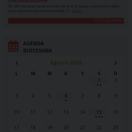
Comunicazione
Gli uffici diocesani saranno chiusi dal 10 al 21 agosto. La portineria della
Curia vescovile sarà chiusa da lunedì 27…
leggi »
TUTTI GLI AVVISI
AGENDA
DIOCESANA
Agosto
2026
L
M
M
G
V
S
D
1
2
•
•
3
4
5
6
8
9
7
•
10
11
12
13
14
15
16
•
•
•
17
18
19
20
21
22
23