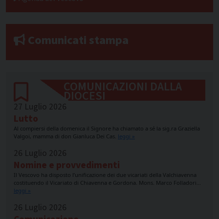
Comunicati stampa
COMUNICAZIONI DALLA
DIOCESI
27 Luglio 2026
Lutto
Al compiersi della domenica il Signore ha chiamato a sé la sig.ra Graziella
Valgoi, mamma di don Gianluca Dei Cas.
leggi »
26 Luglio 2026
Nomine e provvedimenti
Il Vescovo ha disposto l’unificazione dei due vicariati della Valchiavenna
costituendo il Vicariato di Chiavenna e Gordona. Mons. Marco Folladori…
leggi »
26 Luglio 2026