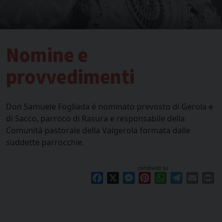
Nomine e
provvedimenti
Don Samuele Fogliada è nominato prevosto di Gerola e
di Sacco, parroco di Rasura e responsabile della
Comunità pastorale della Valgerola formata dalle
suddette parrocchie.
condividi su
Facebook
X
Messenger
Pinterest
WhatsApp
Telegram
Email
Pr