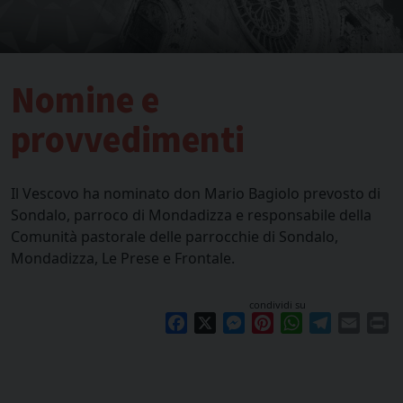
Nomine e
provvedimenti
Il Vescovo ha nominato don Mario Bagiolo prevosto di
Sondalo, parroco di Mondadizza e responsabile della
Comunità pastorale delle parrocchie di Sondalo,
Mondadizza, Le Prese e Frontale.
condividi su
Facebook
X
Messenger
Pinterest
WhatsApp
Telegram
Email
Pr