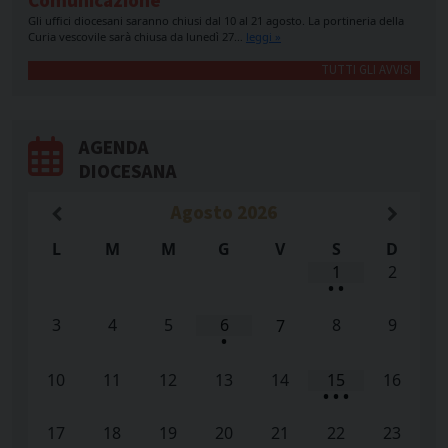
Comunicazione
Gli uffici diocesani saranno chiusi dal 10 al 21 agosto. La portineria della
Curia vescovile sarà chiusa da lunedì 27…
leggi »
TUTTI GLI AVVISI
AGENDA
DIOCESANA
Agosto
2026
L
M
M
G
V
S
D
1
2
•
•
3
4
5
6
8
9
7
•
10
11
12
13
14
15
16
•
•
•
17
18
19
20
21
22
23