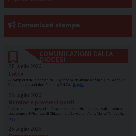
Comunicati stampa
COMUNICAZIONI DALLA
DIOCESI
27 Luglio 2026
Lutto
Al compiersi della domenica il Signore ha chiamato a sé la sig.ra Graziella
Valgoi, mamma di don Gianluca Dei Cas.
leggi »
26 Luglio 2026
Nomine e provvedimenti
Il Vescovo ha disposto l’unificazione dei due vicariati della Valchiavenna
costituendo il Vicariato di Chiavenna e Gordona. Mons. Marco Folladori…
leggi »
26 Luglio 2026