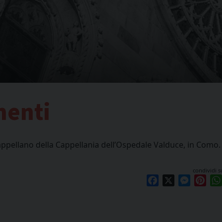
menti
pellano della Cappellania dell’Ospedale Valduce, in Como.
condividi s
Facebook
X
Messen
Pint