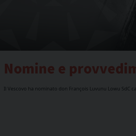
Nomine e provvedi
Il Vescovo ha nominato don François Luvunu Lowu SdC cap