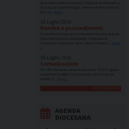
Al compiersi della domenica il Signore ha chiamato a
sé la sig.ra Graziella Valgoi, mamma di don Gianluca
Dei Cas.
leggi »
26 Luglio 2026
Nomine e provvedimenti
Il Vescovo ha disposto l’unificazione dei due vicariati
della Valchiavenna costituendo il Vicariato di
Chiavenna e Gordona. Mons. Marco Folladori…
leggi
»
26 Luglio 2026
Comunicazione
Gli uffici diocesani saranno chiusi dal 10 al 21 agosto.
La portineria della Curia vescovile sarà chiusa da
lunedì 27…
leggi »
TUTTI GLI AVVISI
AGENDA
DIOCESANA