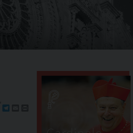
u
ger
erest
WhatsApp
Telegram
Email
Print