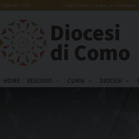
Skip
7 Agosto 2026
Santi Sisto II, papa, e compagni, 
to
content
Diocesi
di Como
HOME
VESCOVO
CURIA
DIOCESI