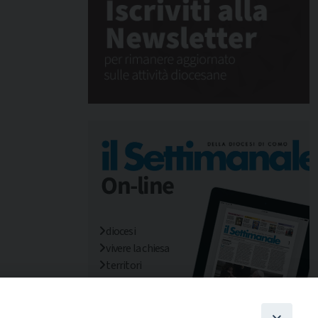
diocesi
vivere la chiesa
territori
mondo/missioni