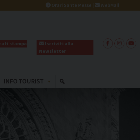
Orari Sante Messe
|
WebMail
ati stampa
Iscriviti alla
Newsletter
INFO TOURIST