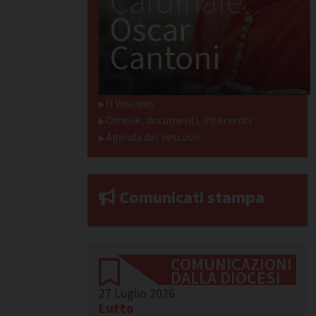
Cardinale
Oscar
Cantoni
Il Vescovo
Omelie, documenti, interventi
Agenda del Vescovo
Comunicati stampa
COMUNICAZIONI
DALLA DIOCESI
27 Luglio 2026
Lutto