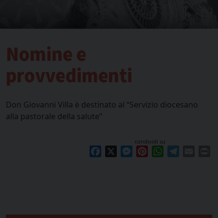
Nomine e
provvedimenti
Don Giovanni Villa è destinato al “Servizio diocesano
alla pastorale della salute”
condividi su
Facebook
X
Messenger
Pinterest
WhatsApp
Telegram
Email
Pr