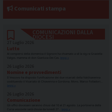
Comunicati stampa
COMUNICAZIONI DALLA
DIOCESI
27 Luglio 2026
Lutto
Al compiersi della domenica il Signore ha chiamato a sé la sig.ra Graziella
Valgoi, mamma di don Gianluca Dei Cas.
leggi »
26 Luglio 2026
Nomine e provvedimenti
Il Vescovo ha disposto l’unificazione dei due vicariati della Valchiavenna
costituendo il Vicariato di Chiavenna e Gordona. Mons. Marco Folladori…
leggi »
26 Luglio 2026
Comunicazione
Gli uffici diocesani saranno chiusi dal 10 al 21 agosto. La portineria della
Curia vescovile sarà chiusa da lunedì 27…
leggi »