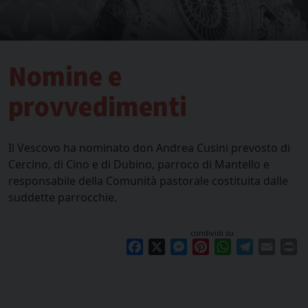
Nomine e
provvedimenti
Il Vescovo ha nominato don Andrea Cusini prevosto di
Cercino, di Cino e di Dubino, parroco di Mantello e
responsabile della Comunità pastorale costituita dalle
suddette parrocchie.
condividi su
Facebook
X
Messenger
Pinterest
WhatsApp
Telegram
Email
Pr