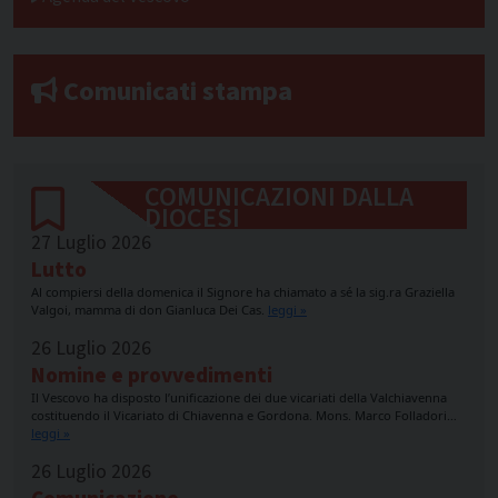
Comunicati stampa
COMUNICAZIONI DALLA
DIOCESI
27 Luglio 2026
Lutto
Al compiersi della domenica il Signore ha chiamato a sé la sig.ra Graziella
Valgoi, mamma di don Gianluca Dei Cas.
leggi »
26 Luglio 2026
Nomine e provvedimenti
Il Vescovo ha disposto l’unificazione dei due vicariati della Valchiavenna
costituendo il Vicariato di Chiavenna e Gordona. Mons. Marco Folladori…
leggi »
26 Luglio 2026