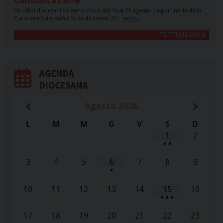
Comunicazione
Gli uffici diocesani saranno chiusi dal 10 al 21 agosto. La portineria della
Curia vescovile sarà chiusa da lunedì 27…
leggi »
TUTTI GLI AVVISI
AGENDA
DIOCESANA
Agosto
2026
L
M
M
G
V
S
D
1
2
•
•
3
4
5
6
7
9
8
•
10
11
12
13
14
15
16
•
•
•
17
18
19
20
21
22
23