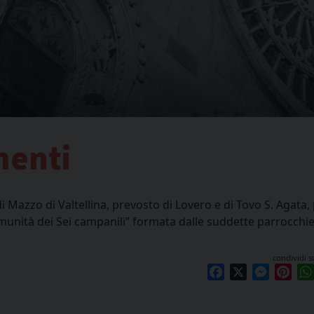
menti
Mazzo di Valtellina, prevosto di Lovero e di Tovo S. Agata,
omunità dei Sei campanili” formata dalle suddette parrocchie
condividi s
Facebook
X
Messen
Pint