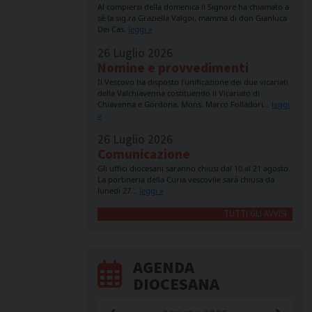
Al compiersi della domenica il Signore ha chiamato a
sé la sig.ra Graziella Valgoi, mamma di don Gianluca
Dei Cas.
leggi »
26 Luglio 2026
Nomine e provvedimenti
Il Vescovo ha disposto l’unificazione dei due vicariati
della Valchiavenna costituendo il Vicariato di
Chiavenna e Gordona. Mons. Marco Folladori…
leggi
»
26 Luglio 2026
Comunicazione
Gli uffici diocesani saranno chiusi dal 10 al 21 agosto.
La portineria della Curia vescovile sarà chiusa da
lunedì 27…
leggi »
TUTTI GLI AVVISI
AGENDA
DIOCESANA