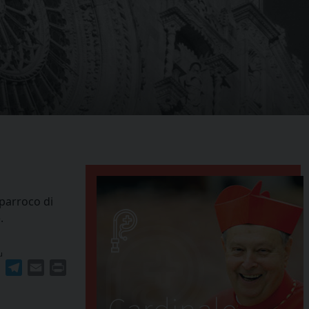
 parroco di
.
u
ger
erest
WhatsApp
Telegram
Email
Print