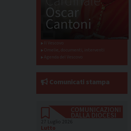
Cardinale
Oscar
Cantoni
Il Vescovo
Omelie, documenti, interventi
Agenda del Vescovo
Comunicati stampa
COMUNICAZIONI
DALLA DIOCESI
27 Luglio 2026
Lutto