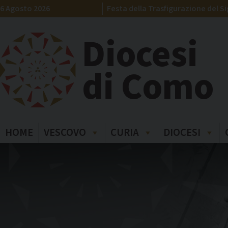
Skip
6 Agosto 2026
Festa della Trasfigurazione del S
to
content
Diocesi
di Como
HOME
VESCOVO
CURIA
DIOCESI