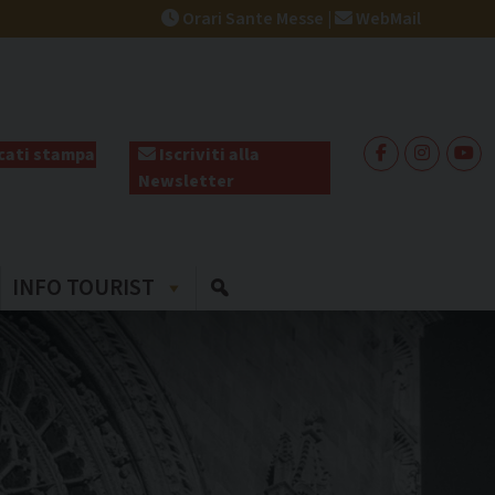
Orari Sante Messe
|
WebMail
ati stampa
Iscriviti alla
Newsletter
INFO TOURIST