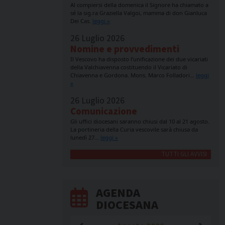
Al compiersi della domenica il Signore ha chiamato a
sé la sig.ra Graziella Valgoi, mamma di don Gianluca
Dei Cas.
leggi »
26 Luglio 2026
Nomine e provvedimenti
Il Vescovo ha disposto l’unificazione dei due vicariati
della Valchiavenna costituendo il Vicariato di
Chiavenna e Gordona. Mons. Marco Folladori…
leggi
»
26 Luglio 2026
Comunicazione
Gli uffici diocesani saranno chiusi dal 10 al 21 agosto.
La portineria della Curia vescovile sarà chiusa da
lunedì 27…
leggi »
TUTTI GLI AVVISI
AGENDA
DIOCESANA