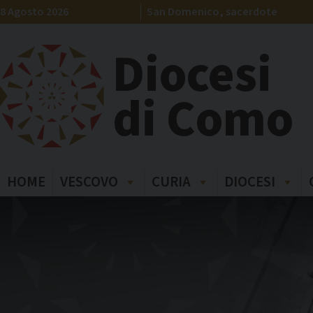
Skip
8 Agosto 2026
San Domenico, sacerdote
to
content
Diocesi
di Como
HOME
VESCOVO
CURIA
DIOCESI