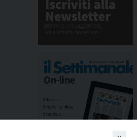
diocesi
vivere la chiesa
territori
mondo/missioni