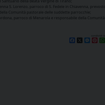
 Santuario della Beata Vergine di Tirano;
nna S. Lorenzo, parroco di S. Fedele in Chiavenna, prevosto
della Comunità pastorale delle suddette parrocchie;
dona, parroco di Menarola e responsabile della Comunità
condividi s
Facebook
X
Messen
Pint