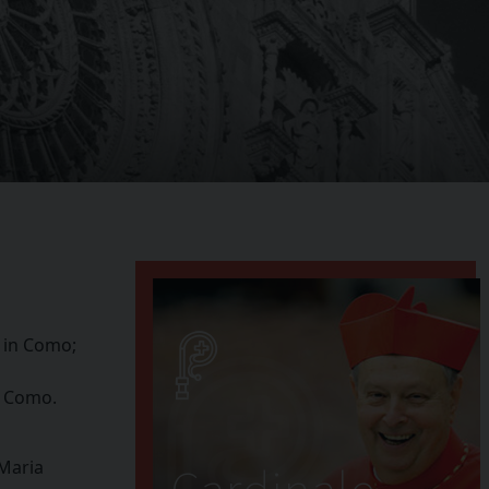
, in Como;
n Como.
 Maria