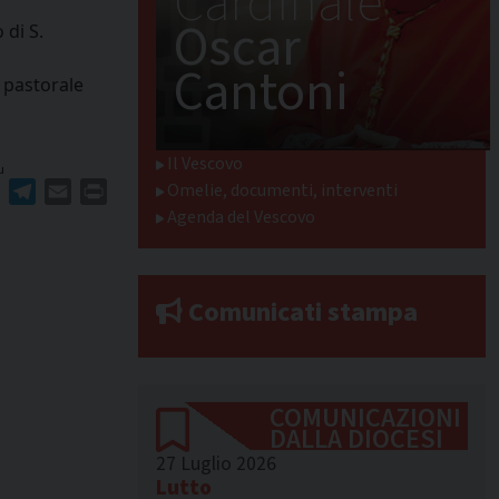
Cardinale
Oscar
 di S.
Cantoni
 pastorale
Il Vescovo
u
Omelie, documenti, interventi
ger
erest
WhatsApp
Telegram
Email
Print
Agenda del Vescovo
Comunicati stampa
COMUNICAZIONI
DALLA DIOCESI
27 Luglio 2026
Lutto