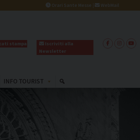
Orari Sante Messe
|
WebMail
ati stampa
Iscriviti alla
Newsletter
INFO TOURIST