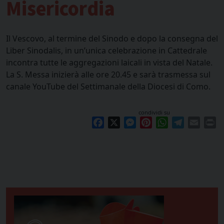
Misericordia
Il Vescovo, al termine del Sinodo e dopo la consegna del
Liber Sinodalis, in un’unica celebrazione in Cattedrale
incontra tutte le aggregazioni laicali in vista del Natale.
La S. Messa inizierà alle ore 20.45 e sarà trasmessa sul
canale YouTube del Settimanale della Diocesi di Como.
condividi su
Facebook
X
Messenger
Pinterest
WhatsApp
Telegram
Email
Pr