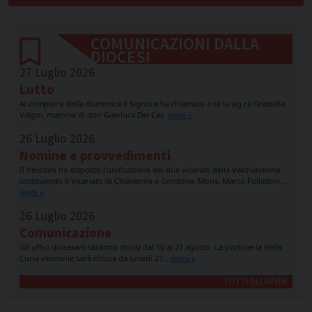
COMUNICAZIONI DALLA
DIOCESI
27 Luglio 2026
Lutto
Al compiersi della domenica il Signore ha chiamato a sé la sig.ra Graziella
Valgoi, mamma di don Gianluca Dei Cas.
leggi »
26 Luglio 2026
Nomine e provvedimenti
Il Vescovo ha disposto l’unificazione dei due vicariati della Valchiavenna
costituendo il Vicariato di Chiavenna e Gordona. Mons. Marco Folladori…
leggi »
26 Luglio 2026
Comunicazione
Gli uffici diocesani saranno chiusi dal 10 al 21 agosto. La portineria della
Curia vescovile sarà chiusa da lunedì 27…
leggi »
TUTTI GLI AVVISI