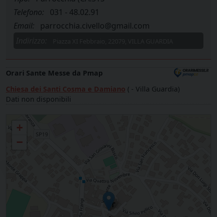
Telefono:
031 - 48.02.91
Email:
parrocchia.civello@gmail.com
Indirizzo:
Piazza XI Febbraio, 22079, VILLA GUARDIA
Orari Sante Messe da Pmap
Chiesa dei Santi Cosma e Damiano
( - Villa Guardia)
Dati non disponibili
Parrocchia SANTI COSMA e DAMIANO - CIVELLO
+
−