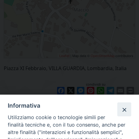
Leaflet
| Map data ©
OpenStreetMap
contributors
Piazza XI Febbraio, VILLA GUARDIA, Lombardia, Italia
condividi su
Facebook
X
Messenger
Pinterest
WhatsApp
Telegram
Email
Pr
Informativa
Utilizziamo cookie o tecnologie simili per
finalità tecniche e, con il tuo consenso, anche per
altre finalità ("interazioni e funzionalità semplici",