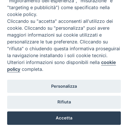
"miglioramento dell'esperienza", "misurazione" e
"targeting e pubblicità") come specificato nella
cookie policy.
Diocesi
Cliccando su "accetta" acconsenti all'utilizzo dei
cookie. Cliccando su "personalizza" puoi avere
di Como
maggiori informazioni sui cookie utilizzati e
personalizzare le tue preferenze. Cliccando su
"rifiuta" o chiudendo questa informativa proseguirai
la navigazione installando i soli cookie tecnici.
Diocesi di Como | piazza Grimoldi, 5
Ulteriori informazioni sono disponibili nella
cookie
policy
completa.
Riproduzione solo con permesso.
Tutti i diritti sono riservati.
Privacy-Disclaimer
Personalizza
Iscriviti alla Newsletter
Rifiuta
Accetta