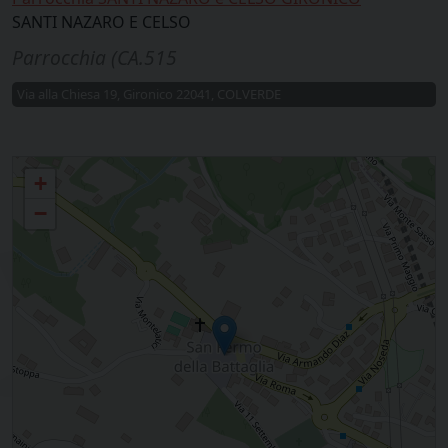
SANTI NAZARO E CELSO
Parrocchia (CA.515
Via alla Chiesa 19, Gironico 22041, COLVERDE
05 - San Fermo
+
−