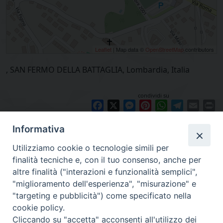
Leaflet
| Map data ©
OpenStreetMap
contributors
, SAN FERMO DELLA BATTAGLIA, Lombardia, Italia
condividi su
Facebook
X
Messenger
Pinterest
WhatsApp
Telegram
Email
Pr
Informativa
Utilizziamo cookie o tecnologie simili per
finalità tecniche e, con il tuo consenso, anche per
altre finalità ("interazioni e funzionalità semplici",
"miglioramento dell'esperienza", "misurazione" e
"targeting e pubblicità") come specificato nella
cookie policy.
Cliccando su "accetta" acconsenti all'utilizzo dei