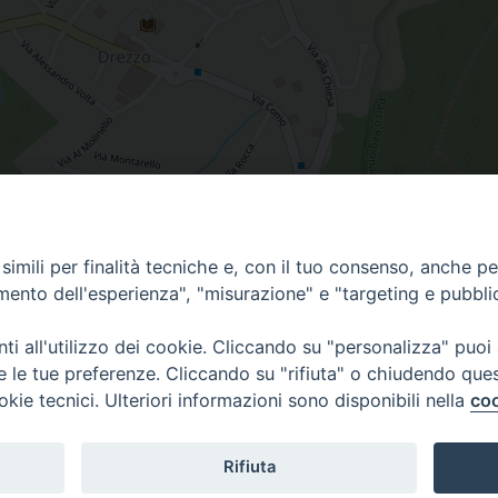
imili per finalità tecniche e, con il tuo consenso, anche per 
amento dell'esperienza", "misurazione" e "targeting e pubbli
i all'utilizzo dei cookie. Cliccando su "personalizza" puoi
re le tue preferenze. Cliccando su "rifiuta" o chiudendo que
Diocesi di Como | piazza Grimoldi, 5
okie tecnici. Ulteriori informazioni sono disponibili nella
coo
Riproduzione solo con permesso.
Tutti i diritti sono riservati.
Privacy-Disclaimer
Rifiuta