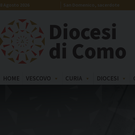
Skip
8 Agosto 2026
San Domenico, sacerdote
to
content
Diocesi
di Como
HOME
VESCOVO
CURIA
DIOCESI