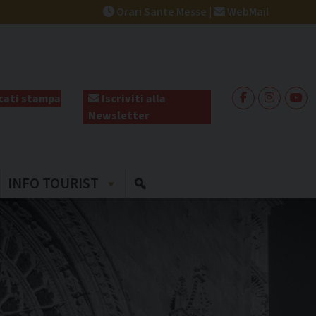
Orari Sante Messe
|
WebMail
ati stampa
Iscriviti alla
Newsletter
INFO TOURIST