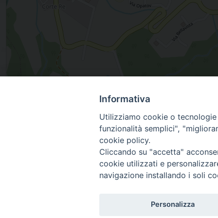
Via alla Chiesa 19, COLVERDE, Lombardia, Italia
Informativa
Utilizziamo cookie o tecnologie s
funzionalità semplici", "miglior
cookie policy.
Cliccando su "accetta" acconsent
Diocesi
cookie utilizzati e personalizza
navigazione installando i soli co
di Como
Personalizza