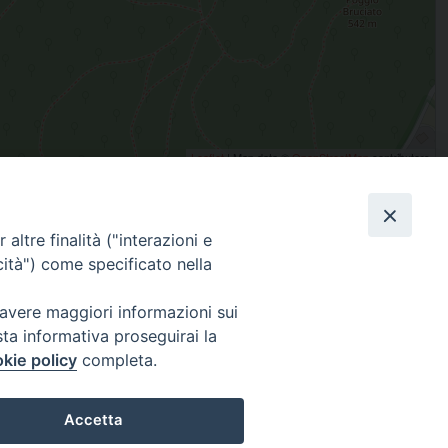
Leaflet
| Map data ©
OpenStreetMap
contributors
altre finalità ("interazioni e
condividi su
cità") come specificato nella
Facebook
X
Messenger
Pinterest
WhatsApp
Telegram
Email
Pr
 avere maggiori informazioni sui
sta informativa proseguirai la
Iscriviti alla Newsletter
kie policy
completa.
Accetta