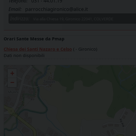
Telefono:
031 - 44.01.19
Email:
parrocchiagironico@alice.it
Indirizzo:
Via alla Chiesa 19, Gironico 22041, COLVERDE
Orari Sante Messe da Pmap
Chiesa dei Santi Nazaro e Celso
( - Gironico)
Dati non disponibili
Parrocchia SANTI NAZARO e CELSO GIRONICO
+
−