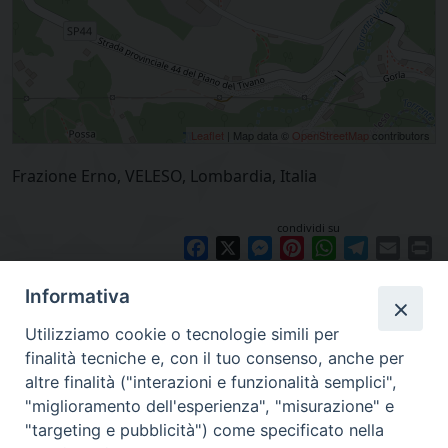
Leaflet
| Map data ©
OpenStreetMap
contributors
Frazione Erno, VELESO, Lombardia, Italia
condividi su
Facebook
X
Messenger
Pinterest
WhatsApp
Telegram
Email
Pr
Informativa
Utilizziamo cookie o tecnologie simili per
finalità tecniche e, con il tuo consenso, anche per
altre finalità ("interazioni e funzionalità semplici",
"miglioramento dell'esperienza", "misurazione" e
"targeting e pubblicità") come specificato nella