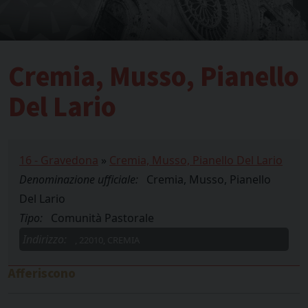
Cremia, Musso, Pianello
Del Lario
16 - Gravedona
»
Cremia, Musso, Pianello Del Lario
Denominazione ufficiale:
Cremia, Musso, Pianello
Del Lario
Tipo:
Comunità Pastorale
Indirizzo:
, 22010, CREMIA
Afferiscono