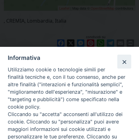
Leaflet
| Map data ©
OpenStreetMap
contributors
, CREMIA, Lombardia, Italia
condividi su
Facebook
X
Messenger
Pinterest
WhatsApp
Telegram
Email
Pr
Informativa
Utilizziamo cookie o tecnologie simili per
finalità tecniche e, con il tuo consenso, anche per
altre finalità ("interazioni e funzionalità semplici",
"miglioramento dell'esperienza", "misurazione" e
"targeting e pubblicità") come specificato nella
cookie policy.
Diocesi
Cliccando su "accetta" acconsenti all'utilizzo dei
cookie. Cliccando su "personalizza" puoi avere
di Como
maggiori informazioni sui cookie utilizzati e
personalizzare le tue preferenze. Cliccando su