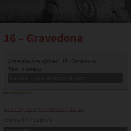
16 – Gravedona
Denominazione ufficiale:
16 - Gravedona
Tipo:
Vicariato
Indirizzo:
, 22015, GRAVEDONA ED UNITI
Afferiscono
Albonico, Gera, Montemezzo, Sorico
Comunità Pastorale
, 22010, SORICO