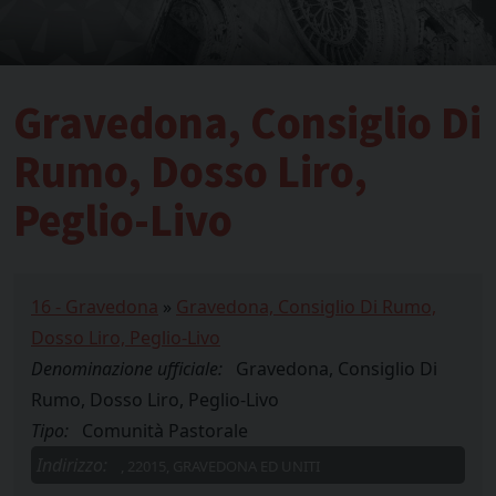
Gravedona, Consiglio Di
Rumo, Dosso Liro,
Peglio-Livo
16 - Gravedona
»
Gravedona, Consiglio Di Rumo,
Dosso Liro, Peglio-Livo
Denominazione ufficiale:
Gravedona, Consiglio Di
Rumo, Dosso Liro, Peglio-Livo
Tipo:
Comunità Pastorale
Indirizzo:
, 22015, GRAVEDONA ED UNITI