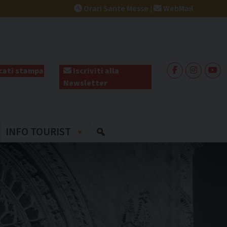
Orari Sante Messe
|
WebMail
ati stampa
Iscriviti alla
Newsletter
INFO TOURIST