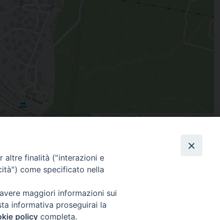
Leaflet
| Map data ©
OpenStreetMap
contributors
altre finalità ("interazioni e
condividi su
cità") come specificato nella
Facebook
X
Messenger
Pinterest
WhatsApp
Telegram
Email
Pr
 avere maggiori informazioni sui
sta informativa proseguirai la
Iscriviti alla Newsletter
kie policy
completa.