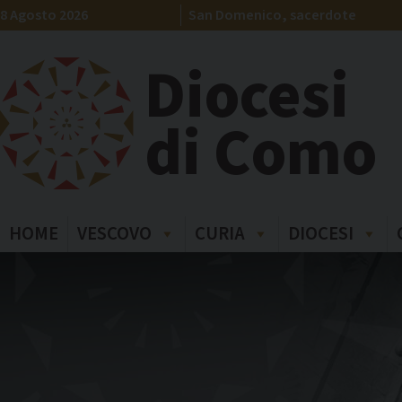
Skip
8 Agosto 2026
San Domenico, sacerdote
to
content
Diocesi
di Como
HOME
VESCOVO
CURIA
DIOCESI