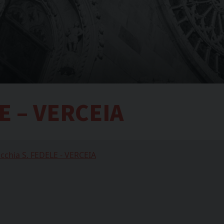
E – VERCEIA
cchia S. FEDELE - VERCEIA