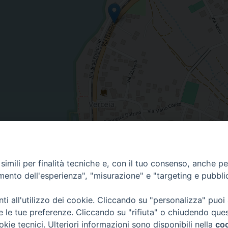
imili per finalità tecniche e, con il tuo consenso, anche per 
amento dell'esperienza", "misurazione" e "targeting e pubbli
i all'utilizzo dei cookie. Cliccando su "personalizza" puoi
re le tue preferenze. Cliccando su "rifiuta" o chiudendo que
Diocesi di Como | piazza Grimoldi, 5
okie tecnici. Ulteriori informazioni sono disponibili nella
coo