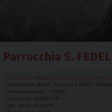
Parrocchia S. FEDEL
19 - Gordona
»
Novate, Campo Mezzola, Verceia
»
Parro
Denominazione ufficiale:
Parrocchia S. FEDELE - VERCEIA
Altra denominazione:
S. FEDELE
Codice fiscale:
81000970145
Tipo:
Parrocchia (CA.515