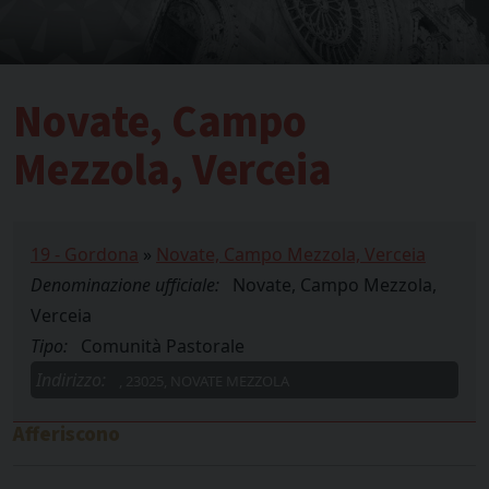
Novate, Campo
Mezzola, Verceia
19 - Gordona
»
Novate, Campo Mezzola, Verceia
Denominazione ufficiale:
Novate, Campo Mezzola,
Verceia
Tipo:
Comunità Pastorale
Indirizzo:
, 23025, NOVATE MEZZOLA
Afferiscono