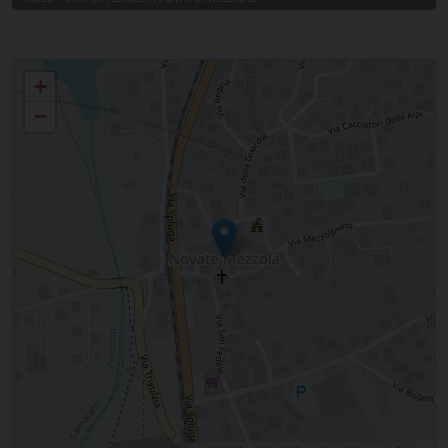
Novate, Campo Mezzola, Verceia
+
−