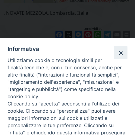
Leaflet
| Map data ©
OpenStreetMap
contributors
, NOVATE MEZZOLA, Lombardia, Italia
condividi su
Facebook
X
Messenger
Pinterest
WhatsApp
Telegram
Email
Pr
Informativa
Utilizziamo cookie o tecnologie simili per
finalità tecniche e, con il tuo consenso, anche per
altre finalità ("interazioni e funzionalità semplici",
"miglioramento dell'esperienza", "misurazione" e
"targeting e pubblicità") come specificato nella
cookie policy.
Diocesi
Cliccando su "accetta" acconsenti all'utilizzo dei
cookie. Cliccando su "personalizza" puoi avere
di Como
maggiori informazioni sui cookie utilizzati e
personalizzare le tue preferenze. Cliccando su
"rifiuta" o chiudendo questa informativa proseguirai