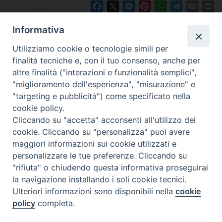
Facebook
X
Messenger
Pinterest
WhatsApp
Telegram
Email
Pr
Informativa
Utilizziamo cookie o tecnologie simili per
finalità tecniche e, con il tuo consenso, anche per
altre finalità ("interazioni e funzionalità semplici",
"miglioramento dell'esperienza", "misurazione" e
"targeting e pubblicità") come specificato nella
cookie policy.
Diocesi
Cliccando su "accetta" acconsenti all'utilizzo dei
cookie. Cliccando su "personalizza" puoi avere
di Como
maggiori informazioni sui cookie utilizzati e
personalizzare le tue preferenze. Cliccando su
"rifiuta" o chiudendo questa informativa proseguirai
la navigazione installando i soli cookie tecnici.
Diocesi di Como | piazza Grimoldi, 5
Ulteriori informazioni sono disponibili nella
cookie
policy
completa.
Riproduzione solo con permesso.