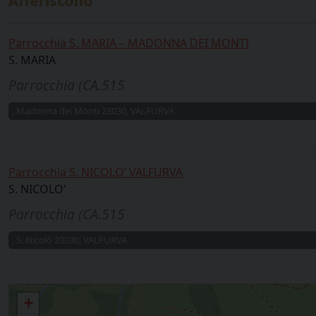
Afferiscono
Parrocchia S. MARIA – MADONNA DEI MONTI
S. MARIA
Parrocchia (CA.515
, Madonna dei Monti 23030, VALFURVA
Parrocchia S. NICOLO’ VALFURVA
S. NICOLO'
Parrocchia (CA.515
, S. Nicolò 23030, VALFURVA
Valfurva (S. Nicolò Valfurva, Madonna Dei Monti)
+