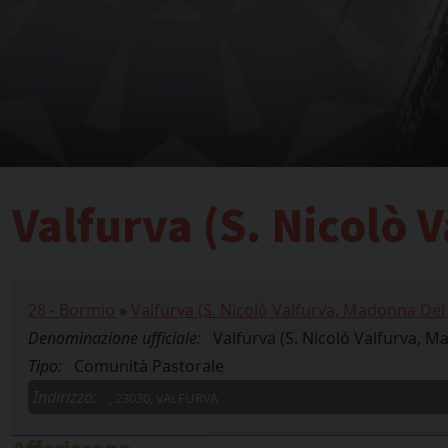
Valfurva (S. Nicolò 
28 - Bormio
»
Valfurva (S. Nicolò Valfurva, Madonna Dei
Denominazione ufficiale:
Valfurva (S. Nicolò Valfurva, 
Tipo:
Comunità Pastorale
Indirizzo:
, 23030, VALFURVA