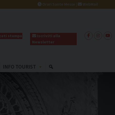
Orari Sante Messe
|
WebMail
ati stampa
Iscriviti alla
Newsletter
INFO TOURIST