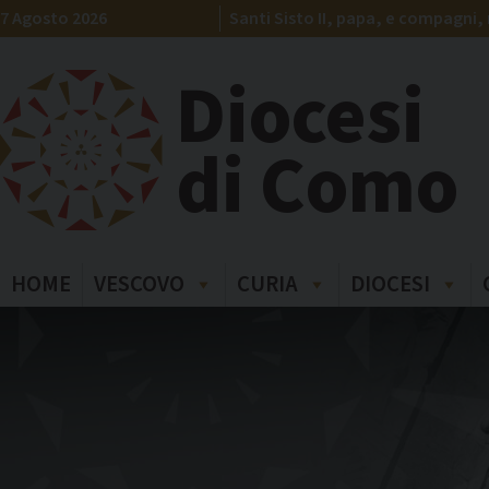
Skip
7 Agosto 2026
Santi Sisto II, papa, e compagni, 
to
content
Diocesi
di Como
HOME
VESCOVO
CURIA
DIOCESI