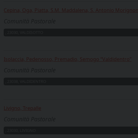
Cepina, Oga, Piatta, S.M. Maddalena, S. Antonio Morignon
Comunità Pastorale
, 23030, VALDISOTTO
Isolaccia, Pedenosso, Premadio, Semogo “Valdidentro”
Comunità Pastorale
, 23038, VALDIDENTRO
Livigno, Trepalle
Comunità Pastorale
, 23030, LIVIGNO