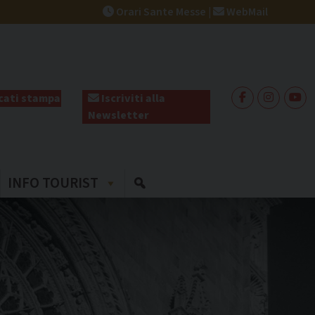
Orari Sante Messe
|
WebMail
ati stampa
Iscriviti alla
Newsletter
INFO TOURIST