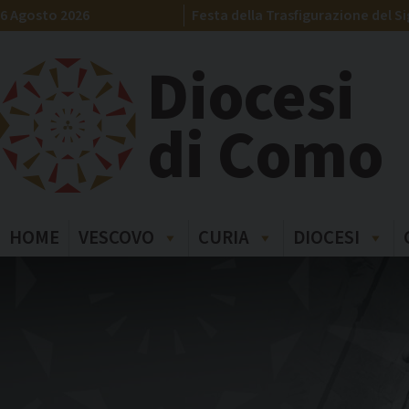
Skip
6 Agosto 2026
Festa della Trasfigurazione del S
to
content
Diocesi
di Como
HOME
VESCOVO
CURIA
DIOCESI