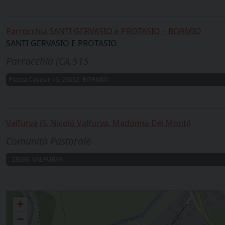
Parrocchia SANTI GERVASIO e PROTASIO – BORMIO
SANTI GERVASIO E PROTASIO
Parrocchia (CA.515
Piazza Cavour 16, 23032, BORMIO
Valfurva (S. Nicolò Valfurva, Madonna Dei Monti)
Comunità Pastorale
, 23030, VALFURVA
28 - Bormio
+
−