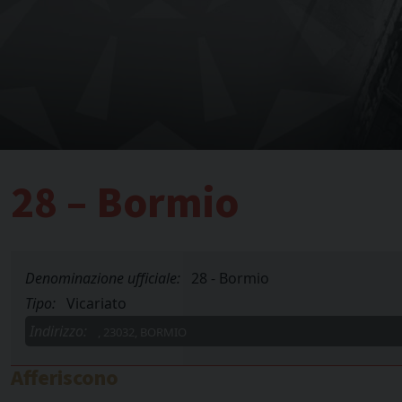
28 – Bormio
Denominazione ufficiale:
28 - Bormio
Tipo:
Vicariato
Indirizzo:
, 23032, BORMIO
Afferiscono