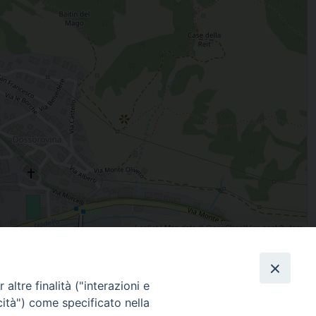
Leaflet
| Map data ©
OpenStreetMap
contributors
altre finalità ("interazioni e
condividi su
cità") come specificato nella
Facebook
X
Messenger
Pinterest
WhatsApp
Telegram
Email
Pr