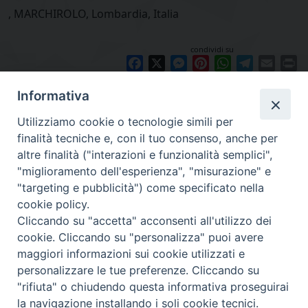
, MARCHIROLO, Lombardia, Italia
condividi su
Facebook
X
Messenger
Pinterest
WhatsApp
Telegram
Email
Pr
Informativa
Utilizziamo cookie o tecnologie simili per
finalità tecniche e, con il tuo consenso, anche per
altre finalità ("interazioni e funzionalità semplici",
"miglioramento dell'esperienza", "misurazione" e
"targeting e pubblicità") come specificato nella
cookie policy.
Diocesi
Cliccando su "accetta" acconsenti all'utilizzo dei
cookie. Cliccando su "personalizza" puoi avere
di Como
maggiori informazioni sui cookie utilizzati e
personalizzare le tue preferenze. Cliccando su
"rifiuta" o chiudendo questa informativa proseguirai
la navigazione installando i soli cookie tecnici.