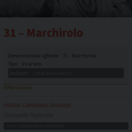
31 – Marchirolo
Denominazione ufficiale:
31 - Marchirolo
Tipo:
Vicariato
Indirizzo:
, 21030, MARCHIROLO
Afferiscono
Arbizzo, Cadegliano, Viconago
Comunità Pastorale
, 21031, CADEGLIANO-VICONAGO