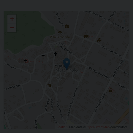
31 - Marchirolo
+
−
Leaflet
| Map data ©
OpenStreetMap
contributors