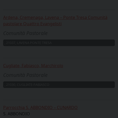
Ardena, Cremenaga, Lavena – Ponte Tresa Comunità
pastolare Quattro Evangelisti
Comunità Pastorale
, 21037, LAVENA PONTE TRESA
Cugliate, Fabiasco, Marchirolo
Comunità Pastorale
, 21030, CUGLIATE-FABIASCO
Parrocchia S. ABBONDIO – CUNARDO
S. ABBONDIO