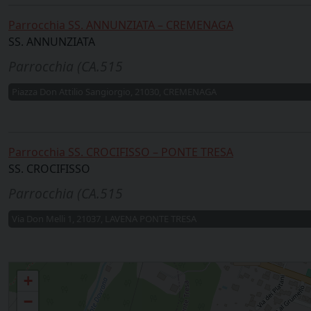
Parrocchia SS. ANNUNZIATA – CREMENAGA
SS. ANNUNZIATA
Parrocchia (CA.515
Piazza Don Attilio Sangiorgio, 21030, CREMENAGA
Parrocchia SS. CROCIFISSO – PONTE TRESA
SS. CROCIFISSO
Parrocchia (CA.515
Via Don Melli 1, 21037, LAVENA PONTE TRESA
Ardena, Cremenaga, Lavena - Ponte Tresa Comunità pastolare Quattro Evangeli
+
−