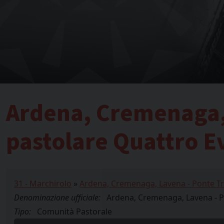
Ardena, Cremenaga,
pastolare Quattro Ev
31 - Marchirolo
»
Ardena, Cremenaga, Lavena - Ponte Tr
Denominazione ufficiale:
Ardena, Cremenaga, Lavena - P
Tipo:
Comunità Pastorale