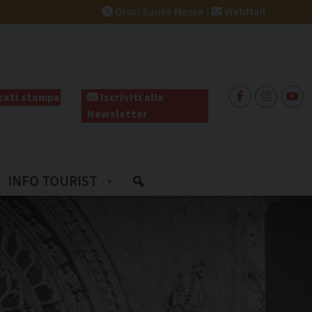
Orari Sante Messe
|
WebMail
ati stampa
Iscriviti alla
Newsletter
INFO TOURIST