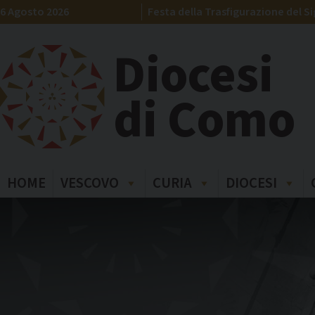
Skip
6 Agosto 2026
Festa della Trasfigurazione del S
to
content
Diocesi
di Como
HOME
VESCOVO
CURIA
DIOCESI