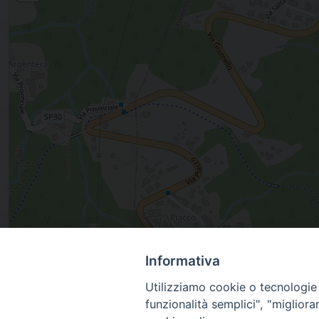
, LAVENA PONTE TRESA, Lombardia, Italia
Informativa
Utilizziamo cookie o tecnologie s
funzionalità semplici", "miglior