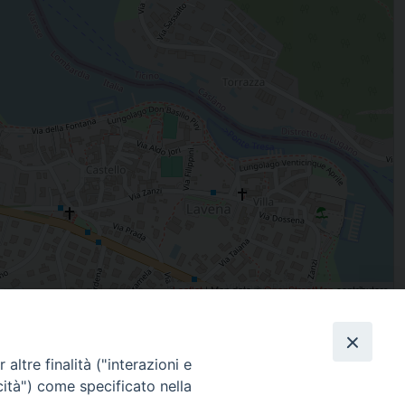
Leaflet
| Map data ©
OpenStreetMap
contributors
altre finalità ("interazioni e
condividi su
cità") come specificato nella
Facebook
X
Messenger
Pinterest
WhatsApp
Telegram
Email
Pr