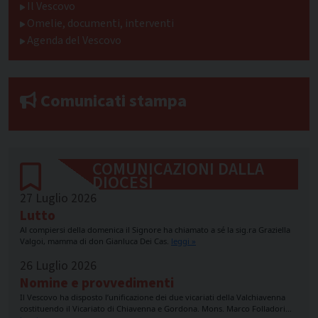
Il Vescovo
Omelie, documenti, interventi
Agenda del Vescovo
Comunicati stampa
COMUNICAZIONI DALLA
DIOCESI
27 Luglio 2026
Lutto
Al compiersi della domenica il Signore ha chiamato a sé la sig.ra Graziella
Valgoi, mamma di don Gianluca Dei Cas.
leggi »
26 Luglio 2026
Nomine e provvedimenti
Il Vescovo ha disposto l’unificazione dei due vicariati della Valchiavenna
costituendo il Vicariato di Chiavenna e Gordona. Mons. Marco Folladori…