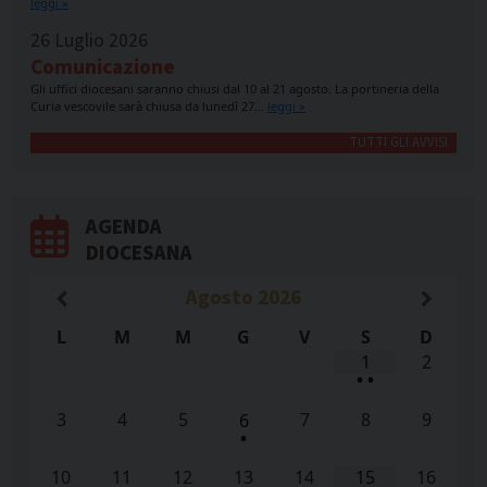
leggi »
26 Luglio 2026
Comunicazione
Gli uffici diocesani saranno chiusi dal 10 al 21 agosto. La portineria della
Curia vescovile sarà chiusa da lunedì 27…
leggi »
TUTTI GLI AVVISI
AGENDA
DIOCESANA
Agosto
2026
L
M
M
G
V
S
D
1
2
•
•
3
4
5
7
8
9
6
•
10
11
12
13
14
15
16