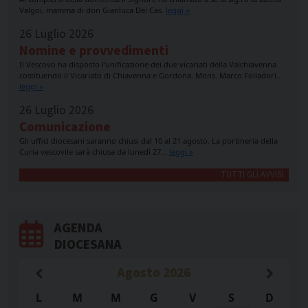
Valgoi, mamma di don Gianluca Dei Cas.
leggi »
26 Luglio 2026
Nomine e provvedimenti
Il Vescovo ha disposto l’unificazione dei due vicariati della Valchiavenna
costituendo il Vicariato di Chiavenna e Gordona. Mons. Marco Folladori…
leggi »
26 Luglio 2026
Comunicazione
Gli uffici diocesani saranno chiusi dal 10 al 21 agosto. La portineria della
Curia vescovile sarà chiusa da lunedì 27…
leggi »
TUTTI GLI AVVISI
AGENDA
DIOCESANA
Agosto
2026
L
M
M
G
V
S
D