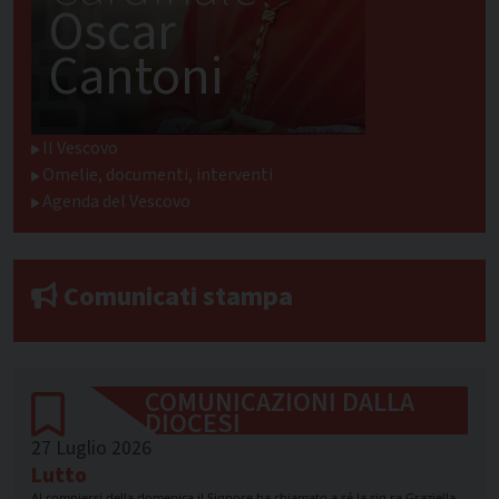
Oscar
Cantoni
Il Vescovo
Omelie, documenti, interventi
Agenda del Vescovo
Comunicati stampa
COMUNICAZIONI DALLA
DIOCESI
27 Luglio 2026
Lutto
Al compiersi della domenica il Signore ha chiamato a sé la sig.ra Graziella