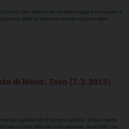
di Sondrio, morì mentre veniva interrogato e sottoposto a
otagonista delle tormentate vicende religiose della
nto di Mons. Toso (7.2.2018)
ne del capitolo VIII di “Amoris Laetitia”. Il documento
nità parrocchiali delle persone separate, divorziate, che