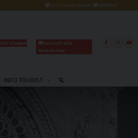
Orari Sante Messe
|
WebMail
ati stampa
Iscriviti alla
Newsletter
INFO TOURIST