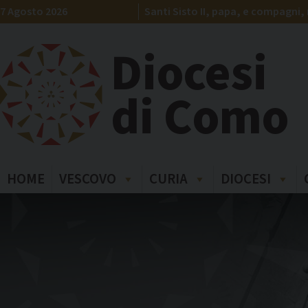
Skip
7 Agosto 2026
Santi Sisto II, papa, e compagni, 
to
content
Diocesi
di Como
HOME
VESCOVO
CURIA
DIOCESI