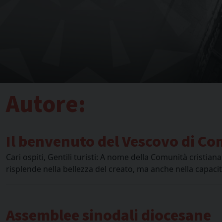
Autore:
Il benvenuto del Vescovo di Como
Cari ospiti, Gentili turisti: A nome della Comunità cristia
risplende nella bellezza del creato, ma anche nella capacità
Assemblee sinodali diocesane