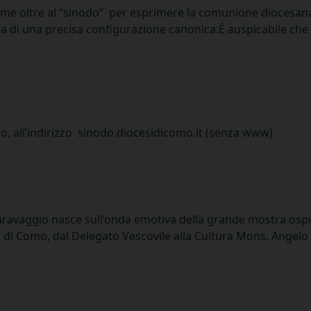
orme oltre al “sinodo” per esprimere la comunione diocesan
 di una precisa configurazione canonica.È auspicabile che l
no, all’indirizzo sinodo.diocesidicomo.it (senza www)
 Caravaggio nasce sull’onda emotiva della grande mostra ospi
di Como, dal Delegato Vescovile alla Cultura Mons. Angelo Ri