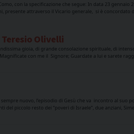
omo, con la specificazione che segue: In data 23 gennaio 20
 presente attraverso il Vicario generale, si è concordato di 
Teresio Olivelli
dissima gioia, di grande consolazione spirituale, di intens
gnificate con me il Signore; Guardate a lui e sarete raggian
empre nuovo, l’episodio di Gesù che va incontro al suo pop
i del piccolo resto dei “poveri di Israele”, due anziani, S