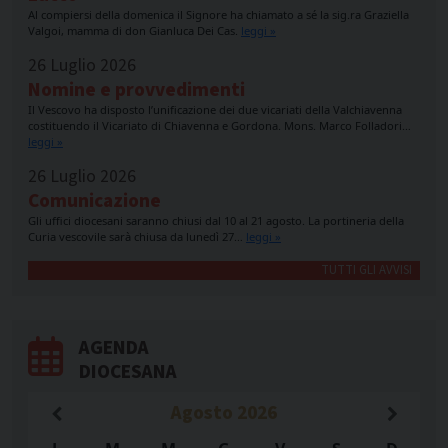
Al compiersi della domenica il Signore ha chiamato a sé la sig.ra Graziella
Valgoi, mamma di don Gianluca Dei Cas.
leggi »
26 Luglio 2026
Nomine e provvedimenti
Il Vescovo ha disposto l’unificazione dei due vicariati della Valchiavenna
costituendo il Vicariato di Chiavenna e Gordona. Mons. Marco Folladori…
leggi »
26 Luglio 2026
Comunicazione
Gli uffici diocesani saranno chiusi dal 10 al 21 agosto. La portineria della
Curia vescovile sarà chiusa da lunedì 27…
leggi »
TUTTI GLI AVVISI
AGENDA
DIOCESANA
Agosto
2026