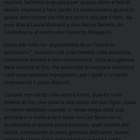
martire. Sentitevi orgogliosi per questo dono e lieti di
essere chiamati a farvi parte. Lo testimoniano quanti in
questi anni hanno sacrificato la loro vita per Cristo, da
suor Maria Laura Mainetti a don Renzo Beretta, da
Giulio Rocca al nostro don Roberto Malgesini.
Esiste per tutti noi la possibilità di un “martirio
quotidiano”, fondato cioè sulla fedeltà, sulla pazienza,
sull’amore donato e non riconosciuto, sulla accoglienza
della volontà di Dio, che permette di svolgere compiti e
ruoli umanamente impegnativi, per i quali ci si sente
impreparati o poco disposti.
Contate non tanto sulle vostre forze, quanto sulla
fedeltà di Dio, che chiama alle nozze del suo figlio, ossia
ci riveste dell’abito nuziale, ci rende degni della sua
amicizia e ci invita a fare festa con Lui. Beati voi se
accetterete di essere parte preziosa, quali invitati alle
nozze, indossando la veste gloriosa dell’uomo nuovo,
creato in Cristo Gesù nella giustizia e nella santità.