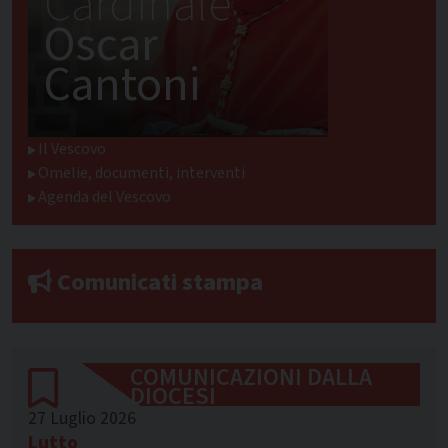
Cardinale
Oscar
Cantoni
Il Vescovo
Omelie, documenti, interventi
Agenda del Vescovo
Comunicati stampa
COMUNICAZIONI DALLA
DIOCESI
27 Luglio 2026
Lutto