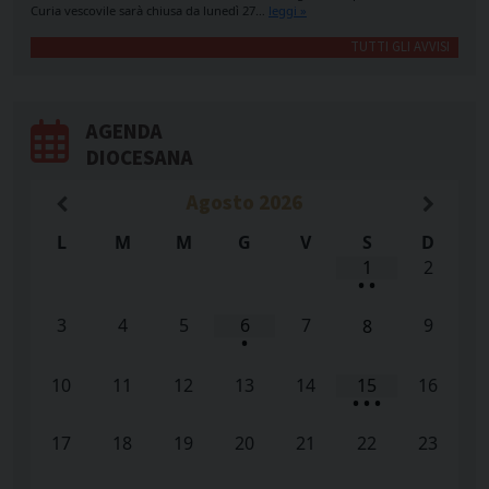
Curia vescovile sarà chiusa da lunedì 27…
leggi »
TUTTI GLI AVVISI
AGENDA
DIOCESANA
Agosto
2026
L
M
M
G
V
S
D
1
2
•
•
3
4
5
6
7
9
8
•
10
11
12
13
14
15
16
•
•
•
17
18
19
20
21
22
23